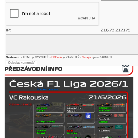
IP:
216.73.217.175
Nastavení:
• HTML je VYPNUTÉ •
BBCode
je ZAPNUTÝ •
Smajlíci
jsou ZAPNUTI
PŘEDZÁVODNÍ INFO