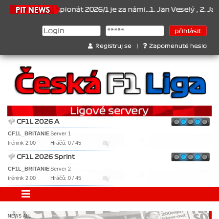
26
Šampionát 2026/1 je za námi...1. Jan Veselý , 2. Jan Nováček ,
Registruj se
|
Zapomenuté heslo
CF1L 2026 A
CF1L_BRITANIE
Server 1
trénink 2:00
Hráčů: 0 / 45
CF1L 2026 Sprint
CF1L_BRITANIE
Server 2
trénink 2:00
Hráčů: 0 / 45
NEWS ALL