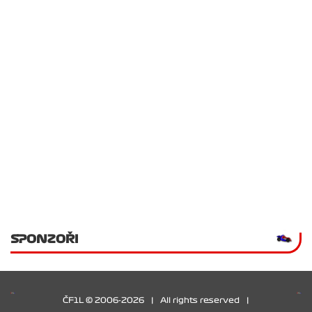
SPONZOŘI
ČF1L © 2006-2026
|
All rights reserved
|