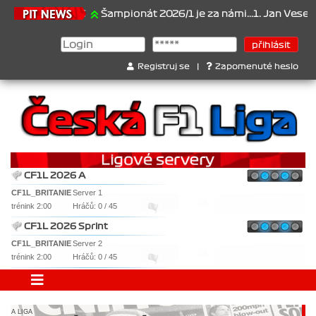
21.6.2026
Šampionát 2026/1 je za námi...1. Jan Veselý , 2.
Registruj se
|
Zapomenuté heslo
CF1L 2026 A
CF1L_BRITANIE
Server 1
trénink 2:00
Hráčů: 0 / 45
CF1L 2026 Sprint
CF1L_BRITANIE
Server 2
trénink 2:00
Hráčů: 0 / 45
A LIGA