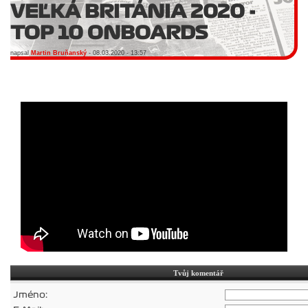
VEĽKÁ BRITÁNIA 2020 -
TOP 10 ONBOARDS
napsal
Martin Bruňanský
- 08.03.2020 - 13:57
Tvůj komentář
Jméno: