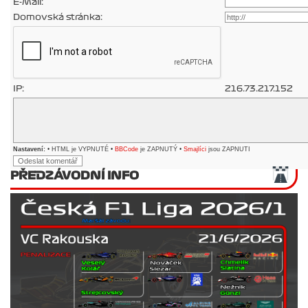
E-Mail:
Domovská stránka:
IP:
216.73.217.152
Nastavení:
• HTML je VYPNUTÉ •
BBCode
je ZAPNUTÝ •
Smajlíci
jsou ZAPNUTI
PŘEDZÁVODNÍ INFO