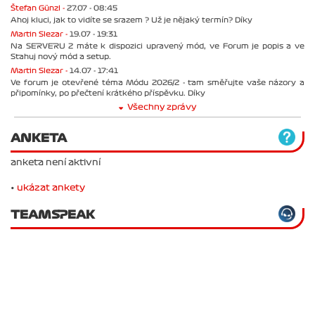
Štefan Günzl -
27.07 - 08:45
Ahoj kluci, jak to vidíte se srazem ? Už je nějaký termín? Díky
Martin Slezar -
19.07 - 19:31
Na SERVERU 2 máte k dispozici upravený mód, ve Forum je popis a ve
Stahuj nový mód a setup.
Martin Slezar -
14.07 - 17:41
Ve forum je otevřené téma Módu 2026/2 - tam směřujte vaše názory a
připomínky, po přečtení krátkého příspěvku. Díky
Všechny zprávy
ANKETA
anketa není aktivní
•
ukázat ankety
TEAMSPEAK