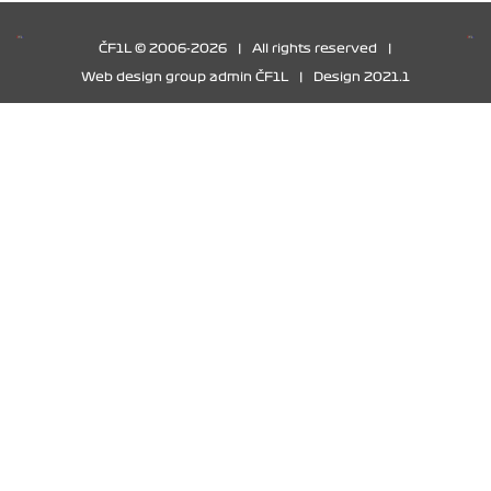
ČF1L © 2006-2026
|
All rights reserved
|
Web design group admin ČF1L
|
Design 2021.1