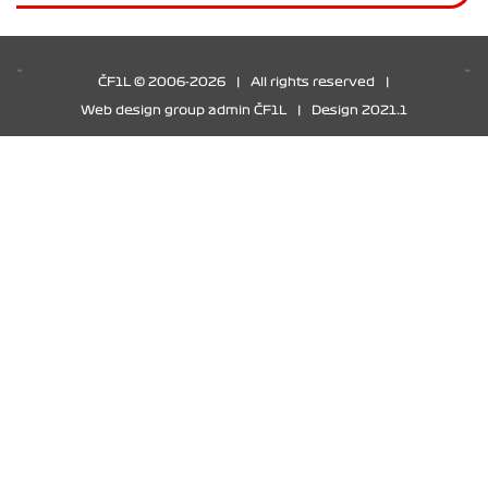
ČF1L © 2006-2026
|
All rights reserved
|
Web design group admin ČF1L
|
Design 2021.1