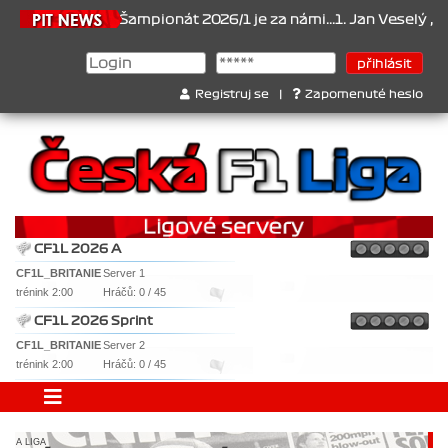
6.2026
Šampionát 2026/1 je za námi...1. Jan Veselý , 2. Jan Nová
Registruj se
|
Zapomenuté heslo
CF1L 2026 A
CF1L_BRITANIE
Server 1
trénink 2:00
Hráčů: 0 / 45
CF1L 2026 Sprint
CF1L_BRITANIE
Server 2
trénink 2:00
Hráčů: 0 / 45
A LIGA