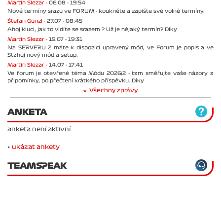
Martin Slezar -
06.08 - 19:54
Nové termíny srazu ve FORUM - koukněte a zapište své volné termíny.
Štefan Günzl -
27.07 - 08:45
Ahoj kluci, jak to vidíte se srazem ? Už je nějaký termín? Díky
Martin Slezar -
19.07 - 19:31
Na SERVERU 2 máte k dispozici upravený mód, ve Forum je popis a ve
Stahuj nový mód a setup.
Martin Slezar -
14.07 - 17:41
Ve forum je otevřené téma Módu 2026/2 - tam směřujte vaše názory a
připomínky, po přečtení krátkého příspěvku. Díky
Všechny zprávy
ANKETA
anketa není aktivní
•
ukázat ankety
TEAMSPEAK