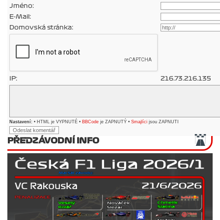
Jméno:
E-Mail:
Domovská stránka:
IP:
216.73.216.135
Nastavení:
• HTML je VYPNUTÉ •
BBCode
je ZAPNUTÝ •
Smajlíci
jsou ZAPNUTI
PŘEDZÁVODNÍ INFO