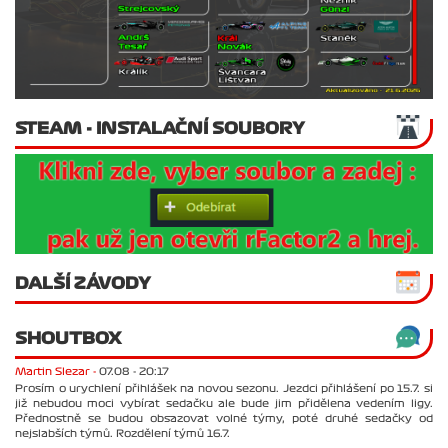
STEAM - INSTALAČNÍ SOUBORY
DALŠÍ ZÁVODY
SHOUTBOX
Martin Slezar -
07.08 - 20:17
Prosím o urychlení přihlášek na novou sezonu. Jezdci přihlášení po 15.7. si
již nebudou moci vybírat sedačku ale bude jim přidělena vedením ligy.
Přednostně se budou obsazovat volné týmy, poté druhé sedačky od
nejslabších týmů. Rozdělení týmů 16.7.