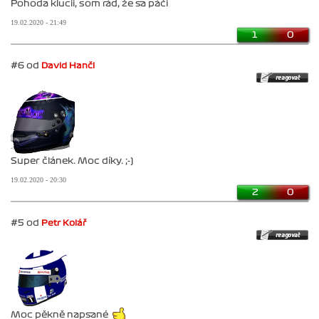
Pohoda klucii, som rád, že sa páči
19.02.2020 - 21:49
1
0
#6 od
David Hančl
Super článek. Moc díky. ;-)
19.02.2020 - 20:30
2
0
#5 od
Petr Kolář
Moc pěkně napsané