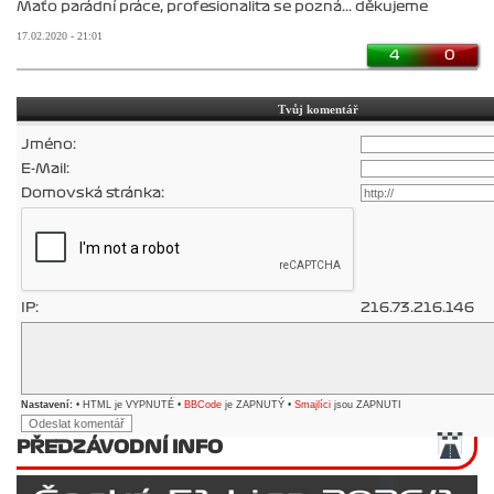
Maťo parádní práce, profesionalita se pozná... děkujeme
17.02.2020 - 21:01
4
0
Tvůj komentář
Jméno:
E-Mail:
Domovská stránka:
IP:
216.73.216.146
Nastavení:
• HTML je VYPNUTÉ •
BBCode
je ZAPNUTÝ •
Smajlíci
jsou ZAPNUTI
PŘEDZÁVODNÍ INFO