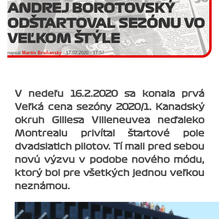
ANDREJ BOROTOVSKÝ
ODŠTARTOVAL SEZÓNU VO
VEĽKOM ŠTÝLE
napsal
Martin Bruňanský
- 17.02.2020 - 17:57
V nedeľu 16.2.2020 sa konala prvá
Veľká cena sezóny 2020/1. Kanadský
okruh Gillesa Villeneuvea neďaleko
Montrealu privítal štartové pole
dvadsiatich pilotov. Tí mali pred sebou
novú výzvu v podobe nového módu,
ktorý bol pre všetkých jednou veľkou
neznámou.