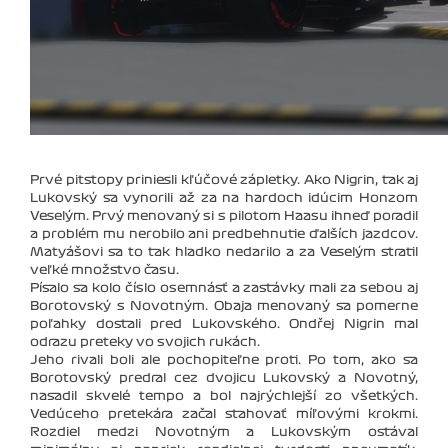
Prvé pitstopy priniesli kľúčové zápletky. Ako Nigrin, tak aj
Lukovský sa vynorili až za na hardoch idúcim Honzom
Veselým. Prvý menovaný si s pilotom Haasu ihneď poradil
a problém mu nerobilo ani predbehnutie ďalších jazdcov.
Matyášovi sa to tak hladko nedarilo a za Veselým stratil
veľké množstvo času.
Písalo sa kolo číslo osemnásť a zastávky mali za sebou aj
Borotovský s Novotným. Obaja menovaný sa pomerne
poľahky dostali pred Lukovského. Ondřej Nigrin mal
odrazu preteky vo svojich rukách.
Jeho rivali boli ale pochopiteľne proti. Po tom, ako sa
Borotovský predral cez dvojicu Lukovský a Novotný,
nasadil skvelé tempo a bol najrýchlejší zo všetkých.
Vedúceho pretekára začal sťahovať míľovými krokmi.
Rozdiel medzi Novotným a Lukovským ostával