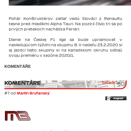
Pohár Konštruktérov zatiaľ vedú Slováci z Renaultu
tesne pred mladíkmi Alpha Tauri. Na pozícii číslo tri sa po
prvých pretekoch nachádza Ferrari.
Dianie na Českej F1 lige sa bude upriamovať v
nasledujúcom týždni na skupinu B. V nedeľu 23.2.2020 si
aj jazdci tejto skupiny si na kanadskom okruhu odbijú
svoju premiéru v sezóne 2020/1.
KOMENTÁŘE
KOMENTÁRE
Seřadit:
#7 od
Martin Bruňanský