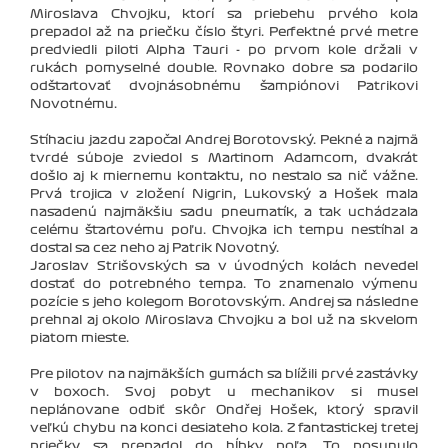
Miroslava Chvojku, ktorí sa priebehu prvého kola
prepadol až na priečku číslo štyri. Perfektné prvé metre
predviedli piloti Alpha Tauri - po prvom kole držali v
rukách pomyselné double. Rovnako dobre sa podarilo
odštartovať dvojnásobnému šampiónovi Patrikovi
Novotnému.
Stíhaciu jazdu započal Andrej Borotovský. Pekné a najmä
tvrdé súboje zviedol s Martinom Adamcom, dvakrát
došlo aj k miernemu kontaktu, no nestalo sa nič vážne.
Prvá trojica v zložení Nigrin, Lukovský a Hošek mala
nasadenú najmäkšiu sadu pneumatík, a tak uchádzala
celému štartovému poľu. Chvojka ich tempu nestíhal a
dostal sa cez neho aj Patrik Novotný.
Jaroslav Strišovských sa v úvodných kolách nevedel
dostať do potrebného tempa. To znamenalo výmenu
pozície s jeho kolegom Borotovským. Andrej sa následne
prehnal aj okolo Miroslava Chvojku a bol už na skvelom
piatom mieste.
Pre pilotov na najmäkších gumách sa blížili prvé zastávky
v boxoch. Svoj pobyt u mechanikov si musel
neplánovane odbiť skôr Ondřej Hošek, ktorý spravil
veľkú chybu na konci desiateho kola. Z fantastickej tretej
priečky sa prepadol do hĺbky poľa. To posunulo