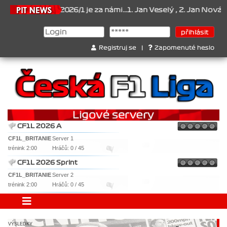
 2026/1 je za námi...1. Jan Veselý , 2. Jan Nováček , 3. Jakub Chme
Registruj se
|
Zapomenuté heslo
CF1L 2026 A
CF1L_BRITANIE
Server 1
trénink 2:00
Hráčů: 0 / 45
CF1L 2026 Sprint
CF1L_BRITANIE
Server 2
trénink 2:00
Hráčů: 0 / 45
VÝSLEDKY