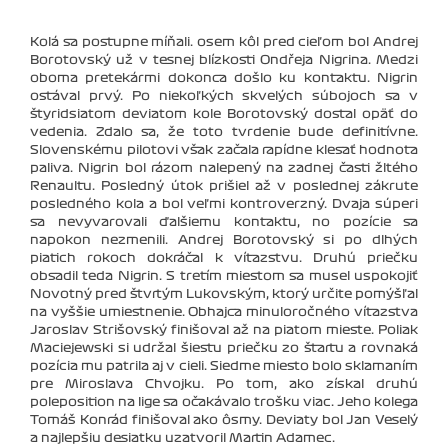
Kolá sa postupne míňali. osem kôl pred cieľom bol Andrej
Borotovský už v tesnej blízkosti Ondřeja Nigrina. Medzi
oboma pretekármi dokonca došlo ku kontaktu. Nigrin
ostával prvý. Po niekoľkých skvelých súbojoch sa v
štyridsiatom deviatom kole Borotovský dostal opäť do
vedenia. Zdalo sa, že toto tvrdenie bude definitívne.
Slovenskému pilotovi však začala rapídne klesať hodnota
paliva. Nigrin bol rázom nalepený na zadnej časti žltého
Renaultu. Posledný útok prišiel až v poslednej zákrute
posledného kola a bol veľmi kontroverzný. Dvaja súperi
sa nevyvarovali ďalšiemu kontaktu, no pozície sa
napokon nezmenili. Andrej Borotovský si po dlhých
piatich rokoch dokráčal k víťazstvu. Druhú priečku
obsadil teda Nigrin. S tretím miestom sa musel uspokojiť
Novotný pred štvrtým Lukovským, ktorý určite pomýšľal
na vyššie umiestnenie. Obhajca minuloročného víťazstva
Jaroslav Strišovský finišoval až na piatom mieste. Poliak
Maciejewski si udržal šiestu priečku zo štartu a rovnaká
pozícia mu patrila aj v cieli. Siedme miesto bolo sklamaním
pre Miroslava Chvojku. Po tom, ako získal druhú
poleposition na lige sa očakávalo trošku viac. Jeho kolega
Tomáš Konrád finišoval ako ôsmy. Deviaty bol Jan Veselý
a najlepšiu desiatku uzatvoril Martin Adamec.