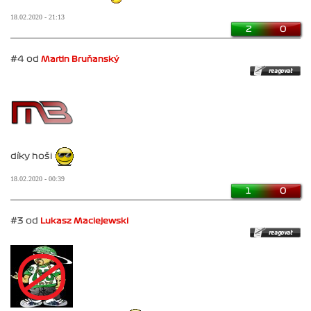
18.02.2020 - 21:13
2
0
#4 od
Martin Bruňanský
díky hoši
18.02.2020 - 00:39
1
0
#3 od
Lukasz Maciejewski