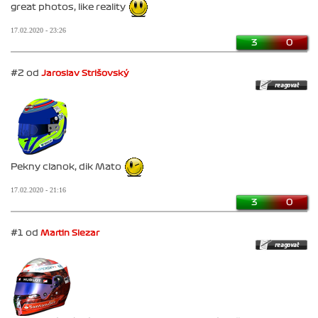
great photos, like reality
17.02.2020 - 23:26
3
0
#2 od
Jaroslav Strišovský
Pekny clanok, dik Mato
17.02.2020 - 21:16
3
0
#1 od
Martin Slezar