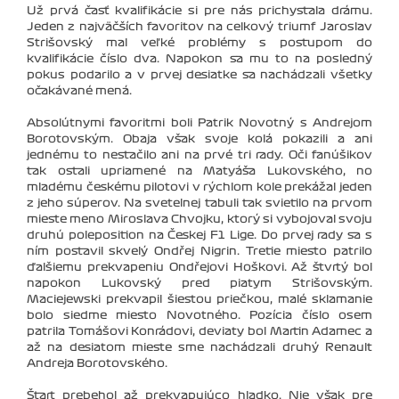
Už prvá časť kvalifikácie si pre nás prichystala drámu.
Jeden z najväčších favoritov na celkový triumf Jaroslav
Strišovský mal veľké problémy s postupom do
kvalifikácie číslo dva. Napokon sa mu to na posledný
pokus podarilo a v prvej desiatke sa nachádzali všetky
očakávané mená.
Absolútnymi favoritmi boli Patrik Novotný s Andrejom
Borotovským. Obaja však svoje kolá pokazili a ani
jednému to nestačilo ani na prvé tri rady. Oči fanúšikov
tak ostali upriamené na Matyáša Lukovského, no
mladému českému pilotovi v rýchlom kole prekážal jeden
z jeho súperov. Na svetelnej tabuli tak svietilo na prvom
mieste meno Miroslava Chvojku, ktorý si vybojoval svoju
druhú poleposition na Českej F1 Lige. Do prvej rady sa s
ním postavil skvelý Ondřej Nigrin. Tretie miesto patrilo
ďalšiemu prekvapeniu Ondřejovi Hoškovi. Až štvrtý bol
napokon Lukovský pred piatym Strišovským.
Maciejewski prekvapil šiestou priečkou, malé sklamanie
bolo siedme miesto Novotného. Pozícia číslo osem
patrila Tomášovi Konrádovi, deviaty bol Martin Adamec a
až na desiatom mieste sme nachádzali druhý Renault
Andreja Borotovského.
Štart prebehol až prekvapujúco hladko. Nie však pre