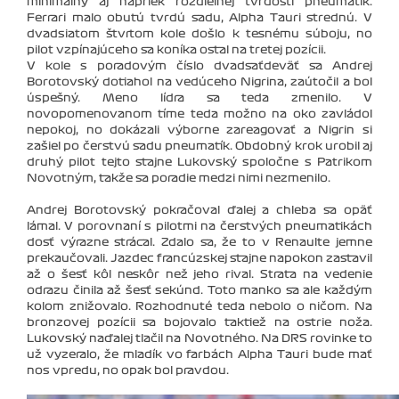
minimálny aj napriek rozdielnej tvrdosti pneumatík.
Ferrari malo obutú tvrdú sadu, Alpha Tauri strednú. V
dvadsiatom štvrtom kole došlo k tesnému súboju, no
pilot vzpínajúceho sa koníka ostal na tretej pozícii.
V kole s poradovým číslo dvadsaťdeväť sa Andrej
Borotovský dotiahol na vedúceho Nigrina, zaútočil a bol
úspešný. Meno lídra sa teda zmenilo. V
novopomenovanom tíme teda možno na oko zavládol
nepokoj, no dokázali výborne zareagovať a Nigrin si
zašiel po čerstvú sadu pneumatík. Obdobný krok urobil aj
druhý pilot tejto stajne Lukovský spoločne s Patrikom
Novotným, takže sa poradie medzi nimi nezmenilo.
Andrej Borotovský pokračoval ďalej a chleba sa opäť
lámal. V porovnaní s pilotmi na čerstvých pneumatikách
dosť výrazne strácal. Zdalo sa, že to v Renaulte jemne
prekaučovali. Jazdec francúzskej stajne napokon zastavil
až o šesť kôl neskôr než jeho rival. Strata na vedenie
odrazu činila až šesť sekúnd. Toto manko sa ale každým
kolom znižovalo. Rozhodnuté teda nebolo o ničom. Na
bronzovej pozícii sa bojovalo taktiež na ostrie noža.
Lukovský naďalej tlačil na Novotného. Na DRS rovinke to
už vyzeralo, že mladík vo farbách Alpha Tauri bude mať
nos vpredu, no opak bol pravdou.