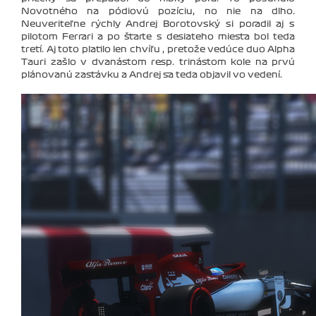
Novotného na pódiovú pozíciu, no nie na dlho.
Neuveriteľne rýchly Andrej Borotovský si poradil aj s
pilotom Ferrari a po štarte s desiateho miesta bol teda
tretí. Aj toto platilo len chvíľu , pretože vedúce duo Alpha
Tauri zašlo v dvanástom resp. trinástom kole na prvú
plánovanú zastávku a Andrej sa teda objavil vo vedení.