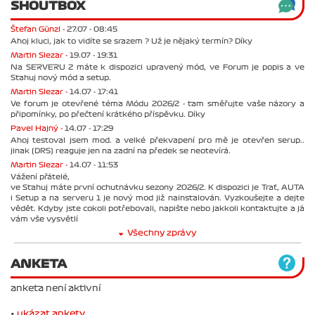
SHOUTBOX
Štefan Günzl -
27.07 - 08:45
Ahoj kluci, jak to vidíte se srazem ? Už je nějaký termín? Díky
Martin Slezar -
19.07 - 19:31
Na SERVERU 2 máte k dispozici upravený mód, ve Forum je popis a ve
Stahuj nový mód a setup.
Martin Slezar -
14.07 - 17:41
Ve forum je otevřené téma Módu 2026/2 - tam směřujte vaše názory a
připomínky, po přečtení krátkého příspěvku. Díky
Pavel Hajný -
14.07 - 17:29
Ahoj testoval jsem mod. a velké překvapení pro mě je otevřen serup..
jinak (DRS) reaguje jen na zadní na předek se neotevírá.
Martin Slezar -
14.07 - 11:53
Vážení přátelé,
ve Stahuj máte první ochutnávku sezony 2026/2. K dispozici je Trať, AUTA
i Setup a na serveru 1 je nový mod již nainstalován. Vyzkoušejte a dejte
vědět. Kdyby jste cokoli potřebovali, napište nebo jakkoli kontaktujte a já
vám vše vysvětlí
Všechny zprávy
ANKETA
anketa není aktivní
•
ukázat ankety