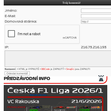
Tvůj komentář
Jméno:
E-Mail:
Domovská stránka:
IP:
216.73.216.193
Nastavení:
• HTML je VYPNUTÉ •
BBCode
je ZAPNUTÝ •
Smajlíci
jsou ZAPNUTI
PŘEDZÁVODNÍ INFO