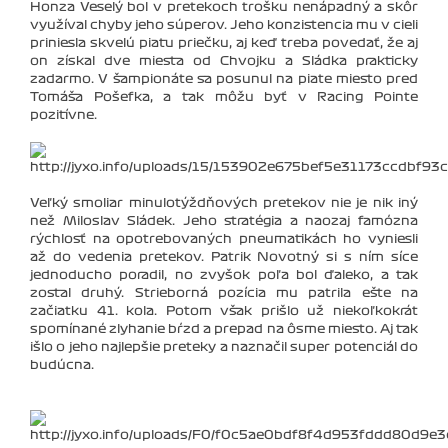
Honza Veselý bol v pretekoch trošku nenápadný a skôr
využíval chyby jeho súperov. Jeho konzistencia mu v cieli
priniesla skvelú piatu priečku, aj keď treba povedať, že aj
on získal dve miesta od Chvojku a Sládka prakticky
zadarmo. V šampionáte sa posunul na piate miesto pred
Tomáša Pošefka, a tak môžu byť v Racing Pointe
pozitívne.
Veľký smoliar minulotýždňových pretekov nie je nik iný
než Miloslav Sládek. Jeho stratégia a naozaj famózna
rýchlosť na opotrebovaných pneumatikách ho vyniesli
až do vedenia pretekov. Patrik Novotný si s ním síce
jednoducho poradil, no zvyšok poľa bol ďaleko, a tak
zostal druhý. Strieborná pozícia mu patrila ešte na
začiatku 41. kola. Potom však prišlo už niekoľkokrát
spomínané zlyhanie bŕzd a prepad na ôsme miesto. Aj tak
išlo o jeho najlepšie preteky a naznačil super potenciál do
budúcna.