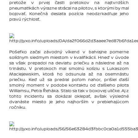
pretože v prvej časti pretokov na najtvrdších
pneumatikách výrazne strácal na pilotov, s ktorými by mal
bojovať. Konečná desiata pozícia neodzrkadľuje jeho
pravú rýchlosť.
Pošefko začal závodný víkend v bahrajne pomerne
solídnym siedmym miestom v kvalifikácii. Hneď v úvode
sa však prepadol na deviatu priečku a následne až na
trinástu. V pretokoch mal smolnú kolíziu s Lukaszom
Maciejewskim, ktorá ho odsunula až na osemnástu
priečku. Keď už sa predral poľom nahor, prišiel ďalší
smolný moment v podobe kontaktu od ďalšieho pilota
Williamsu, Petra Řeháka. Stalo sa tak v boxovej uličke. Aj z
tohto incidentu sa dokázal oklepať, avšak výsledné
dvanáste miesto je jeho najhorším v prebiehajúcom
ročníku.