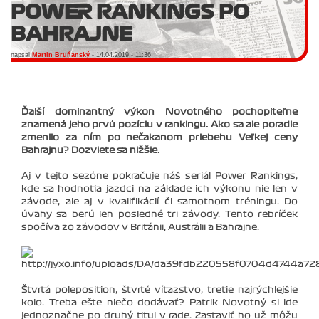
POWER RANKINGS PO
BAHRAJNE
napsal
Martin Bruňanský
- 14.04.2019 - 11:36
Ďalší dominantný výkon Novotného pochopiteľne
znamená jeho prvú pozíciu v rankingu. Ako sa ale poradie
zmenilo za ním po nečakanom priebehu Veľkej ceny
Bahrajnu? Dozviete sa nižšie.
Aj v tejto sezóne pokračuje náš seriál Power Rankings,
kde sa hodnotia jazdci na základe ich výkonu nie len v
závode, ale aj v kvalifikácií či samotnom tréningu. Do
úvahy sa berú len posledné tri závody. Tento rebríček
spočíva zo závodov v Británii, Austrálii a Bahrajne.
Štvrtá poleposition, štvrté víťazstvo, tretie najrýchlejšie
kolo. Treba ešte niečo dodávať? Patrik Novotný si ide
jednoznačne po druhý titul v rade. Zastaviť ho už môžu