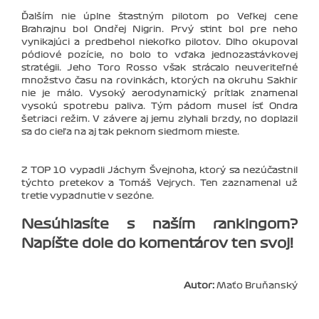
Ďalším nie úplne šťastným pilotom po Veľkej cene
Brahrajnu bol Ondřej Nigrin. Prvý stint bol pre neho
vynikajúci a predbehol niekoľko pilotov. Dlho okupoval
pódiové pozície, no bolo to vďaka jednozastávkovej
stratégii. Jeho Toro Rosso však strácalo neuveriteľné
množstvo času na rovinkách, ktorých na okruhu Sakhir
nie je málo. Vysoký aerodynamický prítlak znamenal
vysokú spotrebu paliva. Tým pádom musel ísť Ondra
šetriaci režim. V závere aj jemu zlyhali brzdy, no doplazil
sa do cieľa na aj tak peknom siedmom mieste.
Z TOP 10 vypadli Jáchym Švejnoha, ktorý sa nezúčastnil
týchto pretekov a Tomáš Vejrych. Ten zaznamenal už
tretie vypadnutie v sezóne.
Nesúhlasíte s naším rankingom?
Napíšte dole do komentárov ten svoj!
Autor:
Maťo Bruňanský