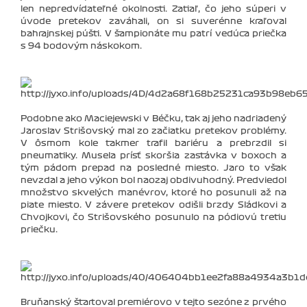
len nepredvídateľné okolnosti. Zatiaľ, čo jeho súperi v
úvode pretekov zaváhali, on si suverénne kraľoval
bahrajnskej púšti. V šampionáte mu patrí vedúca priečka
s 94 bodovým náskokom.
Podobne ako Maciejewski v Béčku, tak aj jeho nadriadený
Jaroslav Strišovský mal zo začiatku pretekov problémy.
V ôsmom kole takmer trafil bariéru a prebrzdil si
pneumatiky. Musela prísť skoršia zastávka v boxoch a
tým pádom prepad na posledné miesto. Jaro to však
nevzdal a jeho výkon bol naozaj obdivuhodný. Predviedol
množstvo skvelých manévrov, ktoré ho posunuli až na
piate miesto. V závere pretekov odišli brzdy Sládkovi a
Chvojkovi, čo Strišovského posunulo na pódiovú tretiu
priečku.
Bruňanský štartoval premiérovo v tejto sezóne z prvého