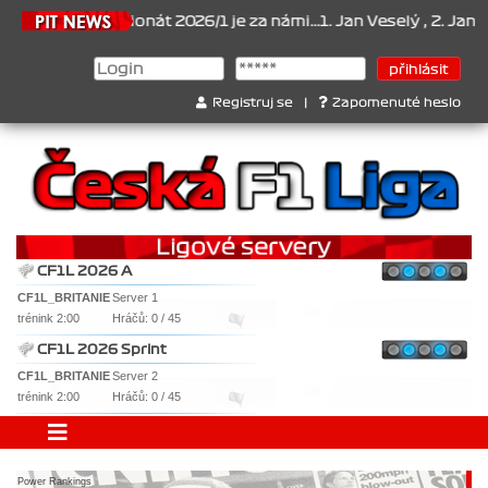
26
Šampionát 2026/1 je za námi...1. Jan Veselý , 2. Jan Nováček ,
Registruj se
|
Zapomenuté heslo
CF1L 2026 A
CF1L_BRITANIE
Server 1
trénink 2:00
Hráčů: 0 / 45
CF1L 2026 Sprint
CF1L_BRITANIE
Server 2
trénink 2:00
Hráčů: 0 / 45
Power Rankings