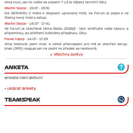
Ahoj kluci, jak to vidíte se srazem ? Už je nějaký termín? Díky
Martin Slezar -
19.07 - 19:31
Na SERVERU 2 máte k dispozici upravený mód, ve Forum je popis a ve
Stahuj nový mód a setup.
Martin Slezar -
14.07 - 17:41
Ve forum je otevřené téma Módu 2026/2 - tam směřujte vaše názory a
připomínky, po přečtení krátkého příspěvku. Díky
Pavel Hajný -
14.07 - 17:29
Ahoj testoval jsem mod. a velké překvapení pro mě je otevřen serup..
jinak (DRS) reaguje jen na zadní na předek se neotevírá.
Všechny zprávy
ANKETA
anketa není aktivní
•
ukázat ankety
TEAMSPEAK