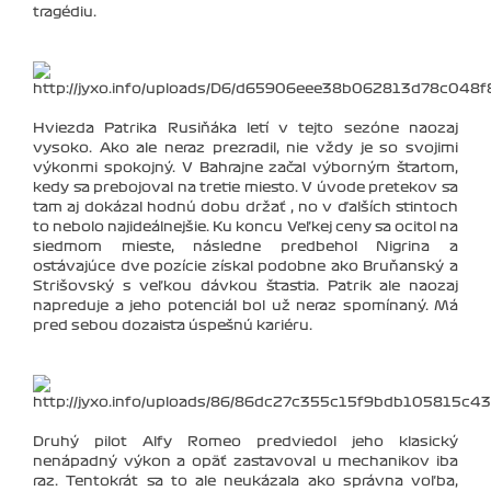
tragédiu.
Hviezda Patrika Rusiňáka letí v tejto sezóne naozaj
vysoko. Ako ale neraz prezradil, nie vždy je so svojimi
výkonmi spokojný. V Bahrajne začal výborným štartom,
kedy sa prebojoval na tretie miesto. V úvode pretekov sa
tam aj dokázal hodnú dobu držať , no v ďalších stintoch
to nebolo najideálnejšie. Ku koncu Veľkej ceny sa ocitol na
siedmom mieste, následne predbehol Nigrina a
ostávajúce dve pozície získal podobne ako Bruňanský a
Strišovský s veľkou dávkou šťastia. Patrik ale naozaj
napreduje a jeho potenciál bol už neraz spomínaný. Má
pred sebou dozaista úspešnú kariéru.
Druhý pilot Alfy Romeo predviedol jeho klasický
nenápadný výkon a opäť zastavoval u mechanikov iba
raz. Tentokrát sa to ale neukázala ako správna voľba,