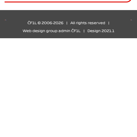
ČF1L © 2006-2026
|
All rights reserved
|
Web design group admin ČF1L
|
Design 2021.1