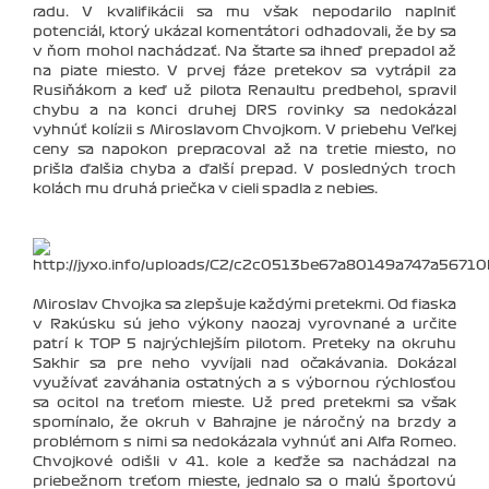
radu. V kvalifikácii sa mu však nepodarilo naplniť
potenciál, ktorý ukázal komentátori odhadovali, že by sa
v ňom mohol nachádzať. Na štarte sa ihneď prepadol až
na piate miesto. V prvej fáze pretekov sa vytrápil za
Rusiňákom a keď už pilota Renaultu predbehol, spravil
chybu a na konci druhej DRS rovinky sa nedokázal
vyhnúť kolízii s Miroslavom Chvojkom. V priebehu Veľkej
ceny sa napokon prepracoval až na tretie miesto, no
prišla ďalšia chyba a ďalší prepad. V posledných troch
kolách mu druhá priečka v cieli spadla z nebies.
Miroslav Chvojka sa zlepšuje každými pretekmi. Od fiaska
v Rakúsku sú jeho výkony naozaj vyrovnané a určite
patrí k TOP 5 najrýchlejším pilotom. Preteky na okruhu
Sakhir sa pre neho vyvíjali nad očakávania. Dokázal
využívať zaváhania ostatných a s výbornou rýchlosťou
sa ocitol na treťom mieste. Už pred pretekmi sa však
spomínalo, že okruh v Bahrajne je náročný na brzdy a
problémom s nimi sa nedokázala vyhnúť ani Alfa Romeo.
Chvojkové odišli v 41. kole a keďže sa nachádzal na
priebežnom treťom mieste, jednalo sa o malú športovú