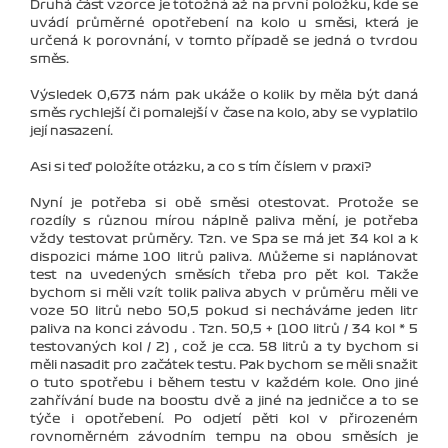
Druhá část vzorce je totožná až na první položku, kde se
uvádí průměrné opotřebení na kolo u směsi, která je
určená k porovnání, v tomto případě se jedná o tvrdou
směs.
Výsledek 0,673 nám pak ukáže o kolik by měla být daná
směs rychlejší či pomalejší v čase na kolo, aby se vyplatilo
její nasazení.
Asi si teď položíte otázku, a co s tím číslem v praxi?
Nyní je potřeba si obě směsi otestovat. Protože se
rozdíly s různou mírou náplně paliva mění, je potřeba
vždy testovat průměry. Tzn. ve Spa se má jet 34 kol a k
dispozici máme 100 litrů paliva. Můžeme si naplánovat
test na uvedených směsích třeba pro pět kol. Takže
bychom si měli vzít tolik paliva abych v průměru měli ve
voze 50 litrů nebo 50,5 pokud si necháváme jeden litr
paliva na konci závodu . Tzn. 50,5 + (100 litrů / 34 kol * 5
testovaných kol / 2) , což je cca. 58 litrů a ty bychom si
měli nasadit pro začátek testu. Pak bychom se měli snažit
o tuto spotřebu i během testu v každém kole. Ono jiné
zahřívání bude na boostu dvě a jiné na jedničce a to se
týče i opotřebení. Po odjetí pěti kol v přirozeném
rovnoměrném závodním tempu na obou směsích je