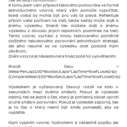
Jak se tedy rozhodnout?
K tomu jsem vám připravil takového pomocníka ve formě
jednoduchého vzorce, který vám pomůže vypočítat,
která volba by mohla být pro vás ta pravá. Reflektuje
přitom vaše počínaní na trati, takže každý může dojít k
jinému výsledku. Stejně tak můžete dojít k jinému
výsledku z důvodu jiných teplotních podmínek na trati.
Tento vzorec vychází z mnou testovaného poměrně
složitého tabulkového porovnání jednotlivých strategií,
ale jeho resumé se ve výsledku dost podobá mým
závěrům.
Znění vzorce je následovné a hned poté ho vysvětlením:
Rozdíl času =
(WearPerLap/100*BoxSec/Laps*LapTime*KoefLoseGrip)-
(CompareWear/100*BoxSec/Laps*LapTime*KoefLoseGrip)
Výsledkem je vyžadovaný časový rozdíl na kolo v
sekundách mezi dvěma směsmi. Pokud je výsledek
kladný, tak se jedná o čas, který je potřebný získat oproti
druhé směsi k porovnání. Pokud je výsledek záporný, tak
je to čas o který nesmí být směs pomalejší, aby se
vyplatila.
Nyní vyplním vzorec hodnotami a následně popíšu jak