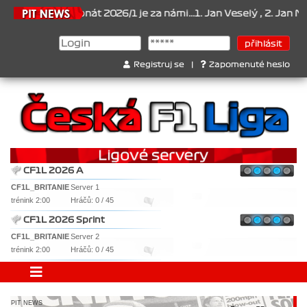
6
Šampionát 2026/1 je za námi...1. Jan Veselý , 2. Jan Nováček , 
Registruj se
|
Zapomenuté heslo
CF1L 2026 A
CF1L_BRITANIE
Server 1
trénink 2:00
Hráčů: 0 / 45
CF1L 2026 Sprint
CF1L_BRITANIE
Server 2
trénink 2:00
Hráčů: 0 / 45
PIT NEWS