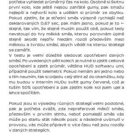
potřeba vyhledat průměrný čas na kolo. Osobně si škrtnu
první kolo, kde ještě nejsou zahřáté gumy, pak smažu
nejlepší a nejhorší kolo a udělám si průměr ze zbytku.
Pokud zjistím, že je střední směs výrazně rychlejší než
deklarovaných 0,67 sec, pak mám jasno, pokud je to +-
stejné, tak vím, že stejně musím použít obě, pokud tedy
nevstoupí do hry měkká směs, kterou porovnám úplně
stejně akorát nejdřív hledám rozdíl především mezi
měkkou a tvrdou směsí, abych věděl na kterou strategii
se zaměřit.
V testu je velmi důležité sledovat opotřebení daných
směsí. Po uvedených pěti kolech je nutné si zjistit celkové
opotřebení a zjistit průměr, většina HUD softwaru umí,
případně použít telemetrii. Pokud nemám ani jedno nebo
s tím neumím, tak si odjedu celý stint až do okamžiku, kdy
mu budou v interním HUDu svítit gumy červeně, což je
tuším 50% opotřebení a pak zjistím kolik kol jsem ujel a
lehce spočítám.
Pokud jsou si výsledky různých strategií velmi podobné,
pak je potřeba zvážit, zda nepreferovat měkčí směsi,
především v prvním stintu, neboť pomalejší směs vás
může po startu stát několik pozic a následné uvíznutí v
provozu, vás může připravit o více času než jsou rozdíly
v daných strategiích.