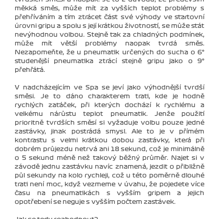
měkká směs, může mít za vyšších teplot problémy s
přehříváním a tím ztrácet část své výhody ve startovní
úrovni gripu a spolu s její krátkou životností, se může stát
nevýhodnou volbou. Stejně tak za chladných podmínek,
může mít větší problémy naopak tvrdá směs.
Nezapomeňte, že u pneumatik určených do sucha o 6°
studenější pneumatika ztrácí stejně gripu jako o 9°
přehřátá.
V nadcházejícím ve Spa se jeví jako výhodnější tvrdší
směsi. Je to dáno charakterem trati, kde je hodně
rychlých zatáček, při kterých dochází k rychlému a
velkému nárůstu teplot pneumatik. Jenže použití
prioritně tvrdších směsí si vyžaduje volbu pouze jedné
zastávky, jinak postrádá smysl. Ale to je v přímém
kontrastu s velmi krátkou dobou zastávky, která při
dobrém průjezdu netrvá ani 18 sekund, což je minimálně
o 5 sekund méně než takový běžný průměr. Najet si v
závodě jednu zastávku navíc znamená, jezdit o přibližně
půl sekundy na kolo rychleji, což u této poměrně dlouhé
trati není moc, když vezmeme v úvahu, že pojedete více
času na pneumatikách s vyšším gripem a jejich
opotřebení se neguje s vyšším počtem zastávek.