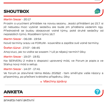
SHOUTBOX
Martin Slezar -
20:17
Prosím o urychlení přihlášek na novou sezonu. Jezdci přihlášení po 15.7. si
již nebudou moci vybírat sedačku ale bude jim přidělena vedením ligy.
Přednostně se budou obsazovat volné týmy, poté druhé sedačky od
nejslabších týmů. Rozdělení týmů 16.7.
Martin Slezar -
06.08 - 19:54
Nové termíny srazu ve FORUM - koukněte a zapište své volné termíny.
Štefan Günzl -
27.07 - 08:45
Ahoj kluci, jak to vidíte se srazem ? Už je nějaký termín? Díky
Martin Slezar -
19.07 - 19:31
Na SERVERU 2 máte k dispozici upravený mód, ve Forum je popis a ve
Stahuj nový mód a setup.
Martin Slezar -
14.07 - 17:41
Ve forum je otevřené téma Módu 2026/2 - tam směřujte vaše názory a
připomínky, po přečtení krátkého příspěvku. Díky
Všechny zprávy
ANKETA
anketa není aktivní