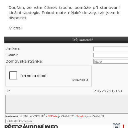
Doufám, že vám článek trochu pomůže při stanovaní
ideální strategie. Pokud máte nějaké dotazy, tak jsem k
dispozici.
Michal
Tvůj komentář
Jméno:
E-Mail:
Domovská stránka:
IP:
216.73.216.151
Nastavení:
• HTML je VYPNUTÉ •
BBCode
je ZAPNUTÝ •
Smajlíci
jsou ZAPNUTI
PŘEDZÁVODNÍ INFO