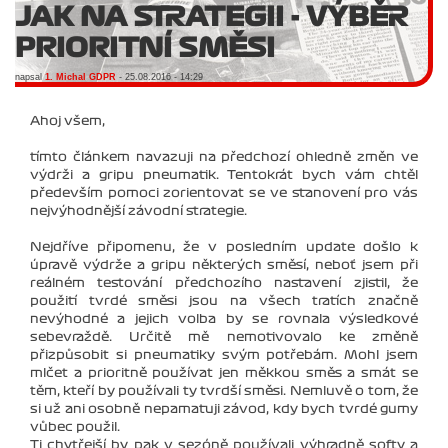
JAK NA STRATEGII - VÝBĚR
PRIORITNÍ SMĚSI
napsal
1. Michal GDPR
- 25.08.2016 - 14:29
Ahoj všem,
tímto článkem navazuji na předchozí ohledně změn ve
výdrži a gripu pneumatik. Tentokrát bych vám chtěl
především pomoci zorientovat se ve stanovení pro vás
nejvýhodnější závodní strategie.
Nejdříve připomenu, že v posledním update došlo k
úpravě výdrže a gripu některých směsí, neboť jsem při
reálném testování předchozího nastavení zjistil, že
použití tvrdé směsi jsou na všech tratích značně
nevýhodné a jejich volba by se rovnala výsledkové
sebevraždě. Určitě mě nemotivovalo ke změně
přizpůsobit si pneumatiky svým potřebám. Mohl jsem
mlčet a prioritně používat jen měkkou směs a smát se
těm, kteří by používali ty tvrdší směsi. Nemluvě o tom, že
si už ani osobně nepamatuji závod, kdy bych tvrdé gumy
vůbec použil.
Ti chytřejší by pak v sezóně používali výhradně softy a