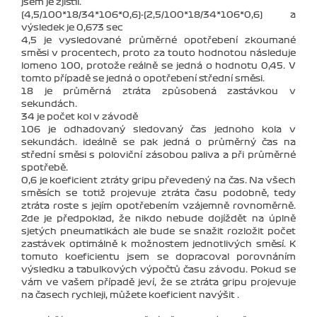
jsem je zjistil.
(4,5/100*18/34*106*0,6)-(2,5/100*18/34*106*0,6) a
výsledek je 0,673 sec
4,5 je vysledované průměrné opotřebení zkoumané
směsi v procentech, proto za touto hodnotou následuje
lomeno 100, protože reálně se jedná o hodnotu 0,45. V
tomto případě se jedná o opotřebení střední směsi.
18 je průměrná ztráta způsobená zastávkou v
sekundách.
34 je počet kol v závodě
106 je odhadovaný sledovaný čas jednoho kola v
sekundách. ideálně se pak jedná o průměrný čas na
střední směsi s poloviční zásobou paliva a při průměrné
spotřebě.
0,6 je koeficient ztráty gripu převedený na čas. Na všech
směsích se totiž projevuje ztráta času podobně, tedy
ztráta roste s jejím opotřebením vzájemně rovnoměrně.
Zde je předpoklad, že nikdo nebude dojíždět na úplně
sjetých pneumatikách ale bude se snažit rozložit počet
zastávek optimálně k možnostem jednotlivých směsí. K
tomuto koeficientu jsem se dopracoval porovnáním
výsledku a tabulkových výpočtů času závodu. Pokud se
vám ve vašem případě jeví, že se ztráta gripu projevuje
na časech rychleji, můžete koeficient navýšit .