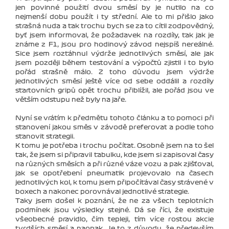
jen povinné použití dvou směsí by je nutilo na co
nejmenší dobu použít i ty střední. Ale to mi přišlo jako
strašná nuda a tak trochu bych se za to cítil zodpovědný,
byť jsem informoval, že požadavek na rozdíly, tak jak je
známe z F1, jsou pro hodinový závod nejspíš nereálné.
Sice jsem roztáhnul výdrže jednotlivých směsí, ale jak
jsem později během testování a výpočtů zjistil i to bylo
pořád strašně málo. Z toho důvodu jsem výdrže
jednotlivých směsí ještě více od sebe oddálil a rozdíly
startovních gripů opět trochu přiblížil, ale pořád jsou ve
větším odstupu než byly na jaře.
Nyní se vrátím k předmětu tohoto článku a to pomoci při
stanovení jakou směs v závodě preferovat a podle toho
stanovit strategii.
K tomu je potřeba i trochu počítat. Osobně jsem na to šel
tak, že jsem si připravil tabulku, kde jsem si zapisoval časy
na různých směsích a při různé váze vozu a pak zjišťoval,
jak se opotřebení pneumatik projevovalo na časech
jednotlivých kol, k tomu jsem připočítával časy strávené v
boxech a nakonec porovnával jednotlivé strategie.
Taky jsem došel k poznání, že ne za všech teplotních
podmínek jsou výsledky stejné. Dá se říci, že existuje
všeobecné pravidlo, čím tepleji, tím více rostou akcie
tvrdších směsí a naopak. Je to z důvodu, že především