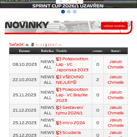
NOVINKY
Seřadit:
«
‹
1
2
3
4
5
6
7
›
»
Datum:
Rubrika:
Titulek:
comm:
Autor:
Poleposition
NEWS
Jakub
08.10.2023
Lap - VC
0
ALL
Chmelík
Japonska 2023
NEWS
VŠECHNO
Jakub
22.10.2023
2
ALL
NEJLEPŠÍ
Chmelík
Poleposition
NEWS
Jakub
25.11.2023
Lap - VC Brazílie
0
ALL
Chmelík
2023
NEWS
Sestavení
Jakub
21.12.2023
0
ALL
týmu 2024/1
Chmelík
NEWS
Jakub
25.12.2023
Intro 2024
0
ALL
Chmelík
NEWS
Scuderia
Jakub
25.12.2023
0