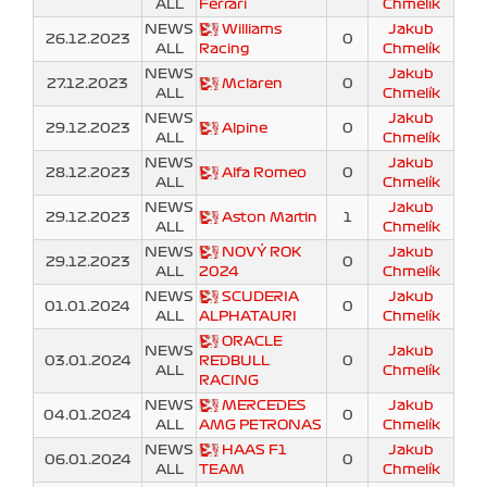
ALL
Ferrari
Chmelík
NEWS
Williams
Jakub
26.12.2023
0
ALL
Racing
Chmelík
NEWS
Jakub
27.12.2023
Mclaren
0
ALL
Chmelík
NEWS
Jakub
29.12.2023
Alpine
0
ALL
Chmelík
NEWS
Jakub
28.12.2023
Alfa Romeo
0
ALL
Chmelík
NEWS
Jakub
29.12.2023
Aston Martin
1
ALL
Chmelík
NEWS
NOVÝ ROK
Jakub
29.12.2023
0
ALL
2024
Chmelík
NEWS
SCUDERIA
Jakub
01.01.2024
0
ALL
ALPHATAURI
Chmelík
ORACLE
NEWS
Jakub
03.01.2024
REDBULL
0
ALL
Chmelík
RACING
NEWS
MERCEDES
Jakub
04.01.2024
0
ALL
AMG PETRONAS
Chmelík
NEWS
HAAS F1
Jakub
06.01.2024
0
ALL
TEAM
Chmelík