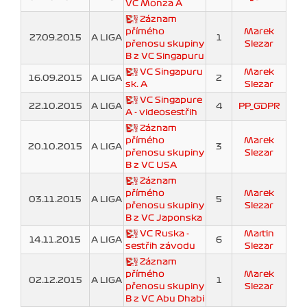
VC Monza A
Záznam
přímého
Marek
27.09.2015
A LIGA
1
přenosu skupiny
Slezar
B z VC Singapuru
VC Singapuru
Marek
16.09.2015
A LIGA
2
sk. A
Slezar
VC Singapure
22.10.2015
A LIGA
4
PP_GDPR
A - videosestřih
Záznam
přímého
Marek
20.10.2015
A LIGA
3
přenosu skupiny
Slezar
B z VC USA
Záznam
přímého
Marek
03.11.2015
A LIGA
5
přenosu skupiny
Slezar
B z VC Japonska
VC Ruska -
Martin
14.11.2015
A LIGA
6
sestřih závodu
Slezar
Záznam
přímého
Marek
02.12.2015
A LIGA
1
přenosu skupiny
Slezar
B z VC Abu Dhabi