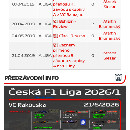
Marek
07.04.2019
A LIGA
přenosu 4.
0
Slezar
závodu skupiny
A z VC Bahrajnu
Bahrajn -
Martin
20.04.2019
A LIGA
2
Review
Bruňanský
Martin
04.05.2019
A LIGA
Čína - Review
0
Bruňanský
Záznam
přímého
Marek
21.04.2019
A LIGA
přenosu 5.
0
Slezar
závodu skupiny
A z VC Číny
PŘEDZÁVODNÍ INFO