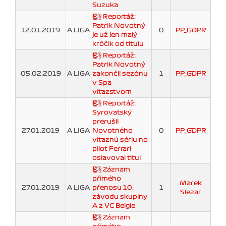
Suzuka
Reportáž:
Patrik Novotný
12.01.2019
A LIGA
0
PP_GDPR
je už len malý
krôčik od titulu
Reportáž:
Patrik Novotný
05.02.2019
A LIGA
zakončil sezónu
1
PP_GDPR
v Spa
víťazstvom
Reportáž:
Syrovatský
prerušil
27.01.2019
A LIGA
Novotného
0
PP_GDPR
víťaznú sériu no
pilot Ferrari
oslavoval titul
Záznam
přímého
Marek
27.01.2019
A LIGA
přenosu 10.
1
Slezar
závodu skupiny
A z VC Belgie
Záznam