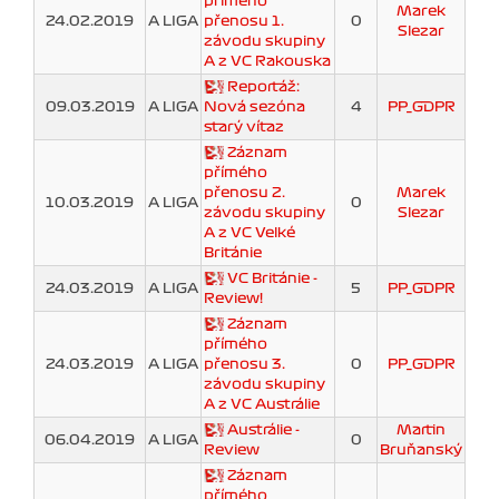
přímého
Marek
24.02.2019
A LIGA
přenosu 1.
0
Slezar
závodu skupiny
A z VC Rakouska
Reportáž:
09.03.2019
A LIGA
Nová sezóna
4
PP_GDPR
starý víťaz
Záznam
přímého
přenosu 2.
Marek
10.03.2019
A LIGA
0
závodu skupiny
Slezar
A z VC Velké
Británie
VC Británie -
24.03.2019
A LIGA
5
PP_GDPR
Review!
Záznam
přímého
24.03.2019
A LIGA
přenosu 3.
0
PP_GDPR
závodu skupiny
A z VC Austrálie
Austrálie -
Martin
06.04.2019
A LIGA
0
Review
Bruňanský
Záznam
přímého