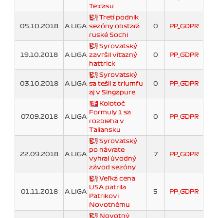
Texasu
Tretí podnik
05.10.2018
A LIGA
sezóny obstará
0
PP_GDPR
ruské Sochi
Syrovatský
19.10.2018
A LIGA
završil víťazný
0
PP_GDPR
hattrick
Syrovatský
03.10.2018
A LIGA
sa tešil z triumfu
0
PP_GDPR
aj v Singapure
Kolotoč
Formuly 1 sa
07.09.2018
A LIGA
0
PP_GDPR
rozbieha v
Taliansku
Syrovatský
po návrate
22.09.2018
A LIGA
7
PP_GDPR
vyhral úvodný
závod sezóny
Veľká cena
USA patrila
01.11.2018
A LIGA
5
PP_GDPR
Patrikovi
Novotnému
Novotný