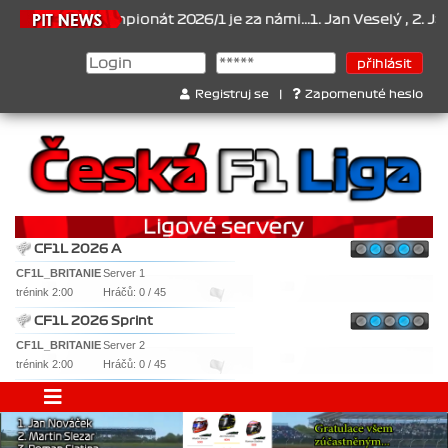
2026
Šampionát 2026/1 je za námi...1. Jan Veselý , 2. Jan Nováče
Registruj se
|
Zapomenuté heslo
CF1L 2026 A
CF1L_BRITANIE
Server 1
trénink 2:00
Hráčů: 0 / 45
CF1L 2026 Sprint
CF1L_BRITANIE
Server 2
trénink 2:00
Hráčů: 0 / 45