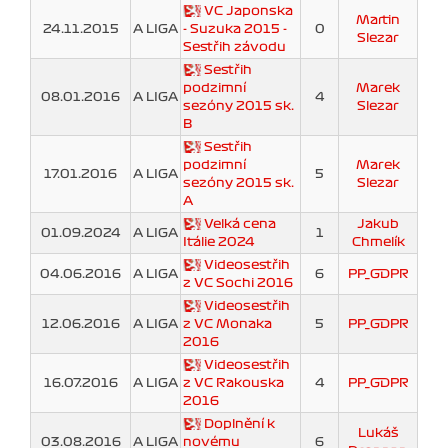
VC Japonska
Martin
24.11.2015
A LIGA
- Suzuka 2015 -
0
Slezar
Sestřih závodu
Sestřih
podzimní
Marek
08.01.2016
A LIGA
4
sezóny 2015 sk.
Slezar
B
Sestřih
podzimní
Marek
17.01.2016
A LIGA
5
sezóny 2015 sk.
Slezar
A
Velká cena
Jakub
01.09.2024
A LIGA
1
Itálie 2024
Chmelík
Videosestřih
04.06.2016
A LIGA
6
PP_GDPR
z VC Sochi 2016
Videosestřih
12.06.2016
A LIGA
z VC Monaka
5
PP_GDPR
2016
Videosestřih
16.07.2016
A LIGA
z VC Rakouska
4
PP_GDPR
2016
Doplnění k
Lukáš
03.08.2016
A LIGA
novému
6