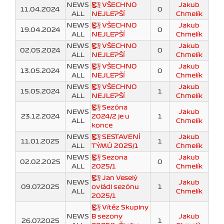
NEWS
VŠECHNO
Jakub
11.04.2024
0
ALL
NEJLEPŠÍ
Chmelík
NEWS
VŠECHNO
Jakub
19.04.2024
0
ALL
NEJLEPŠÍ
Chmelík
NEWS
VŠECHNO
Jakub
02.05.2024
0
ALL
NEJLEPŠÍ
Chmelík
NEWS
VŠECHNO
Jakub
13.05.2024
0
ALL
NEJLEPŠÍ
Chmelík
NEWS
VŠECHNO
Jakub
15.05.2024
1
ALL
NEJLEPŠÍ
Chmelík
Sezóna
NEWS
Jakub
23.12.2024
2024/2 je u
1
ALL
Chmelík
konce
NEWS
SESTAVENÍ
Jakub
11.01.2025
1
ALL
TÝMŮ 2025/1
Chmelík
NEWS
Sezona
Jakub
02.02.2025
0
ALL
2025/1
Chmelík
Jan Veselý
NEWS
Jakub
09.07.2025
ovládl sezónu
1
ALL
Chmelík
2025/1
Vítěz Skupiny
NEWS
B sezony
Jakub
26.07.2025
1