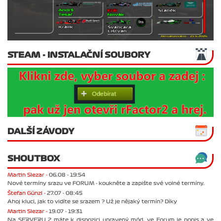
STEAM - INSTALAČNÍ SOUBORY
DALŠÍ ZÁVODY
SHOUTBOX
Martin Slezar -
06.08 - 19:54
Nové termíny srazu ve FORUM - koukněte a zapište své volné termíny.
Štefan Günzl -
27.07 - 08:45
Ahoj kluci, jak to vidíte se srazem ? Už je nějaký termín? Díky
Martin Slezar -
19.07 - 19:31
Na SERVERU 2 máte k dispozici upravený mód, ve Forum je popis a ve