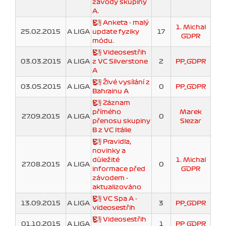
závody skupiny
A.
Anketa - malý
1. Michal
25.02.2015
A LIGA
update fyziky
17
GDPR
módu.
Videosestřih
03.03.2015
A LIGA
z VC Silverstone
2
PP_GDPR
A
Živé vysílání z
03.05.2015
A LIGA
0
PP_GDPR
Bahrainu A
Záznam
přímého
Marek
27.09.2015
A LIGA
0
přenosu skupiny
Slezar
B z VC Itálie
Pravidla,
novinky a
důležité
1. Michal
27.08.2015
A LIGA
0
informace před
GDPR
závodem -
aktualizováno
VC Spa A -
13.09.2015
A LIGA
3
PP_GDPR
videosestřih
Videosestřih
01.10.2015
A LIGA
1
PP_GDPR