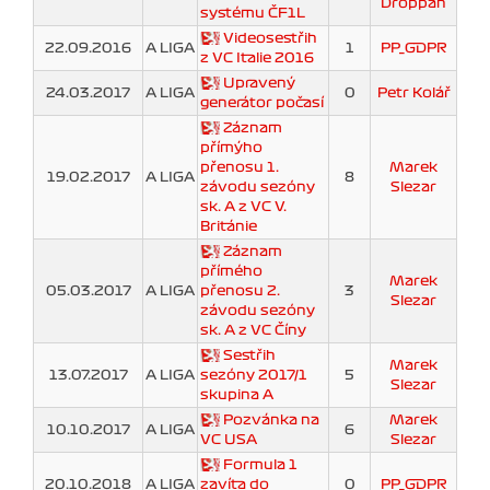
Droppan
systému ČF1L
Videosestřih
22.09.2016
A LIGA
1
PP_GDPR
z VC Italie 2016
Upravený
24.03.2017
A LIGA
0
Petr Kolář
generátor počasí
Záznam
přímýho
přenosu 1.
Marek
19.02.2017
A LIGA
8
závodu sezóny
Slezar
sk. A z VC V.
Británie
Záznam
přímého
Marek
05.03.2017
A LIGA
přenosu 2.
3
Slezar
závodu sezóny
sk. A z VC Číny
Sestřih
Marek
13.07.2017
A LIGA
sezóny 2017/1
5
Slezar
skupina A
Pozvánka na
Marek
10.10.2017
A LIGA
6
VC USA
Slezar
Formula 1
20.10.2018
A LIGA
zavíta do
0
PP_GDPR