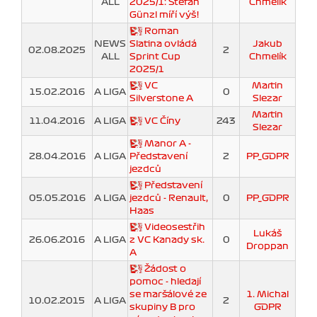
ALL
2025/1: Štefan
Chmelík
Günzl míří výš!
Roman
NEWS
Slatina ovládá
Jakub
02.08.2025
2
ALL
Sprint Cup
Chmelík
2025/1
VC
Martin
15.02.2016
A LIGA
0
Silverstone A
Slezar
Martin
11.04.2016
A LIGA
VC Číny
243
Slezar
Manor A -
28.04.2016
A LIGA
Představení
2
PP_GDPR
jezdců
Představení
05.05.2016
A LIGA
jezdců - Renault,
0
PP_GDPR
Haas
Videosestřih
Lukáš
26.06.2016
A LIGA
z VC Kanady sk.
0
Droppan
A
Žádost o
pomoc - hledají
se maršálové ze
1. Michal
10.02.2015
A LIGA
2
skupiny B pro
GDPR