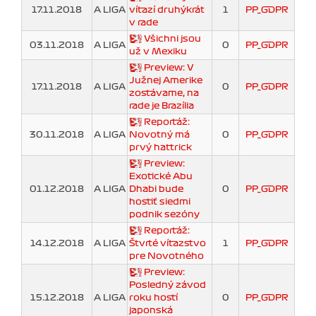
17.11.2018
A LIGA
víťazí druhýkrát
1
PP_GDPR
v rade
Všichni jsou
03.11.2018
A LIGA
0
PP_GDPR
už v Mexiku
Preview: V
Južnej Amerike
17.11.2018
A LIGA
0
PP_GDPR
zostávame, na
rade je Brazília
Reportáž:
30.11.2018
A LIGA
Novotný má
0
PP_GDPR
prvý hattrick
Preview:
Exotické Abu
01.12.2018
A LIGA
Dhabi bude
0
PP_GDPR
hostiť siedmi
podnik sezóny
Reportáž:
14.12.2018
A LIGA
Štvrté víťazstvo
1
PP_GDPR
pre Novotného
Preview:
Posledný závod
15.12.2018
A LIGA
roku hostí
0
PP_GDPR
japonská