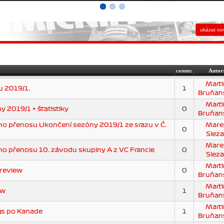
comm:
Autor
Marti
u 2019/1.
1
Bruňan
Marti
 2019/1 + štatistiky
0
Bruňan
o přenosu Ukončení sezóny 2019/1 ze srazu v Č.
Mare
0
Sleza
Mare
 přenosu 10. závodu skupiny A z VC Francie
0
Sleza
Marti
Preview
0
Bruňan
Marti
ew
1
Bruňan
Marti
s po Kanade
1
Bruňan