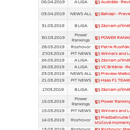
06.04.2019
A LIGA
Austrálie - Rev
03.04.2019
NEWS ALL
Bahrajn - Prev
31.03.2019
B LIGA
Záznam příméh
Power
30.03.2019
POWER RANKIN
Rankings
28.03.2019
Rozhovor
Patrik Rusiňák:
27.03.2019
PIT NEWS
Winners and L
24.03.2019
A LIGA
Záznam přímého
24.03.2019
A LIGA
VC Británie - R
23.03.2019
NEWS ALL
Preview Melb
21.03.2019
PIT NEWS
Haas F1 TEAM h
17.03.2019
B LIGA
Záznam přímého
Power
15.03.2019
Power Ranking
Rankings
15.03.2019
PIT NEWS
Winners and Lo
Predbehnutie S
14.03.2019
Rozhovor
kľúčové moment
13.03.2019
Rozhovor
Rozhovor: Mart