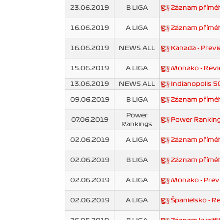
23.06.2019
B LIGA
Záznam přímého
16.06.2019
A LIGA
Záznam příméh
16.06.2019
NEWS ALL
Kanada - Prev
15.06.2019
A LIGA
Monako - Rev
13.06.2019
NEWS ALL
Indianopolis 
09.06.2019
B LIGA
Záznam příméh
Power
07.06.2019
Power Rankin
Rankings
02.06.2019
A LIGA
Záznam příméh
02.06.2019
B LIGA
Záznam příméh
02.06.2019
A LIGA
Monako - Prev
02.06.2019
A LIGA
Španielsko - R