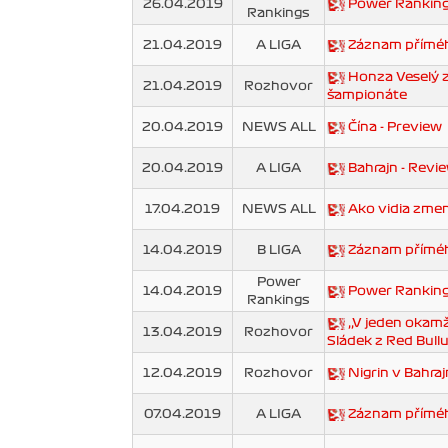
26.04.2019
Power Ranking
Rankings
21.04.2019
A LIGA
Záznam příméh
Honza Veselý zm
21.04.2019
Rozhovor
šampionáte
20.04.2019
NEWS ALL
Čína - Preview
20.04.2019
A LIGA
Bahrajn - Revi
17.04.2019
NEWS ALL
Ako vidia zmen
14.04.2019
B LIGA
Záznam přímého
Power
14.04.2019
Power Ranking
Rankings
‚‚V jeden okamži
13.04.2019
Rozhovor
Sládek z Red Bullu
12.04.2019
Rozhovor
Nigrin v Bahraj
07.04.2019
A LIGA
Záznam příméh