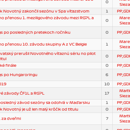
0
Sleza
ik Novotný zakončil sezónu v Spa víťazstvom
1
PP_GD
o přenosu 1. meziligového závodu mezi RGPL a
Mare
0
Sleza
s po posledných pretekoch ročníku
0
PP_GD
Mare
 přenosu 10. závodu skupiny A z VC Belgie
1
Sleza
vatský prerušil Novotného víťaznú sériu no pilot
0
PP_GD
itul
ké finále
0
PP_GD
s po Hungaroringu
6
PP_GD
019
10
PP_GD
Marti
vé závody ČF1L a RGPL
17
Sleza
posledný závod sezóny sa odohrá v Maďarsku
1
PP_GD
k Novotný je už len malý krôčik od titulu
0
PP_GD
Marti
 za dveřmi
7
Sleza