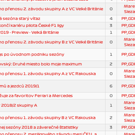
Mare
 přenosu 2. závodu skupiny A z VC Velké Británie
0
Sleza
 sezóna starý víťaz
4
PP_GD
nčí kariéru pilota České F1 ligy
3
PP_GD
019 - Preview - Velká Británie
1
PP_GD
Mare
 přenosu 2. závodu skupiny B z VC Velké Británie
0
Sleza
s po úvodnom podniku sezóny
1
PP_GD
ovský: Druhé miesto bolo moje maximum
2
PP_GD
Mare
o přenosu 1. závodu skupiny A z VC Rakouska
0
Sleza
mů a jezdců 2019/1
6
PP_GD
je za favoritov Ferrari a Mercedes
0
PP_GD
Mare
 2018/2 skupiny A
1
Sleza
Mare
o přenosu 1. závodu skupiny B z VC Rakouska
2
Sleza
nej sezóny 2018 a záverečné štatistiky
3
PP_GD
o přenosu 2. meziligového závodu mezi ČF1L a
Mare