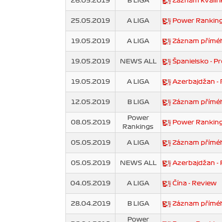
26.05.2019
B LIGA
Záznam kvalifi
25.05.2019
A LIGA
Power Ranking
19.05.2019
A LIGA
Záznam příméh
19.05.2019
NEWS ALL
Španielsko - P
19.05.2019
A LIGA
Azerbajdžan -
12.05.2019
B LIGA
Záznam přímého
Power
08.05.2019
Power Ranking
Rankings
05.05.2019
A LIGA
Záznam příméh
05.05.2019
NEWS ALL
Azerbajdžan - 
04.05.2019
A LIGA
Čína - Review
28.04.2019
B LIGA
Záznam příméh
Power