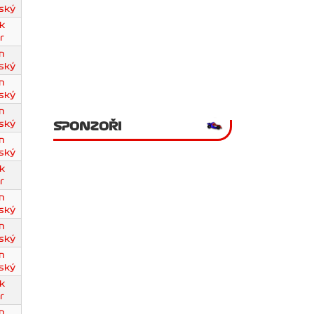
ský
k
r
n
ský
n
ský
n
ský
SPONZOŘI
n
ský
k
r
n
ský
n
ský
n
ský
k
r
n