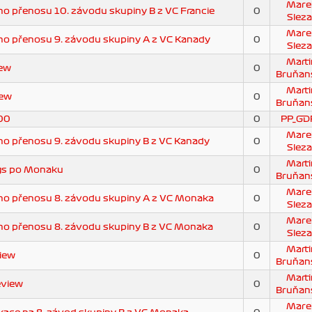
Mare
 přenosu 10. závodu skupiny B z VC Francie
0
Sleza
Mare
o přenosu 9. závodu skupiny A z VC Kanady
0
Sleza
Marti
iew
0
Bruňan
Marti
iew
0
Bruňan
500
0
PP_GD
Mare
o přenosu 9. závodu skupiny B z VC Kanady
0
Sleza
Marti
gs po Monaku
0
Bruňan
Mare
o přenosu 8. závodu skupiny A z VC Monaka
0
Sleza
Mare
o přenosu 8. závodu skupiny B z VC Monaka
0
Sleza
Marti
iew
0
Bruňan
Marti
eview
0
Bruňan
Mare