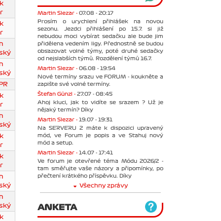
k
r
Martin Slezar -
07.08 - 20:17
Prosím o urychlení přihlášek na novou
k
sezonu. Jezdci přihlášení po 15.7. si již
r
nebudou moci vybírat sedačku ale bude jim
přidělena vedením ligy. Přednostně se budou
n
obsazovat volné týmy, poté druhé sedačky
ský
od nejslabších týmů. Rozdělení týmů 16.7.
n
Martin Slezar -
06.08 - 19:54
ský
Nové termíny srazu ve FORUM - koukněte a
zapište své volné termíny.
PR
Štefan Günzl -
27.07 - 08:45
k
Ahoj kluci, jak to vidíte se srazem ? Už je
r
nějaký termín? Díky
n
Martin Slezar -
19.07 - 19:31
ský
Na SERVERU 2 máte k dispozici upravený
mód, ve Forum je popis a ve Stahuj nový
k
mód a setup.
r
Martin Slezar -
14.07 - 17:41
k
Ve forum je otevřené téma Módu 2026/2 -
r
tam směřujte vaše názory a připomínky, po
přečtení krátkého příspěvku. Díky
n
ský
Všechny zprávy
n
ský
ANKETA
k