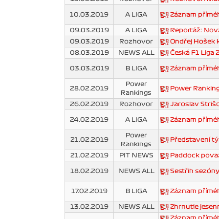
10.03.2019
A LIGA
Záznam přímého
09.03.2019
A LIGA
Reportáž: Nová
09.03.2019
Rozhovor
Ondřej Hošek ko
08.03.2019
NEWS ALL
Česká F1 Liga 2
03.03.2019
B LIGA
Záznam přímého
Power
28.02.2019
Power Ranking
Rankings
26.02.2019
Rozhovor
Jaroslav Striš
24.02.2019
A LIGA
Záznam příméh
Power
21.02.2019
Představení tý
Rankings
21.02.2019
PIT NEWS
Paddock považu
18.02.2019
NEWS ALL
Sestřih sezóny
17.02.2019
B LIGA
Záznam příméh
13.02.2019
NEWS ALL
Zhrnutie jesen
Záznam příméh