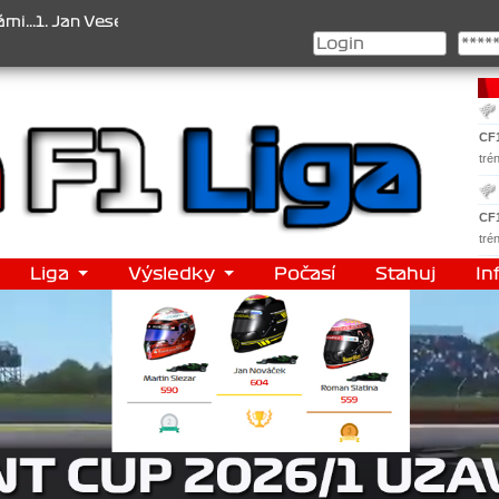
eselý , 2. Jan Nováček , 3. Jakub Chmelík , Pohár konstruktérů : 1
CF
tré
CF
tré
Liga
Výsledky
Počasí
Stahuj
In