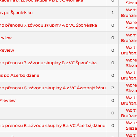
kace na 8. závod skupiny B z VC Monaka
0
Sleza
Marti
s po Španielsku
1
Bruňan
Mare
o přenosu 7. závodu skupiny A z VC Španělska
0
Sleza
Marti
review
0
Bruňan
Marti
 Review
0
Bruňan
Mare
 přenosu 7. závodu skupiny B z VC Španělska
0
Sleza
Marti
s po Azerbajdžane
0
Bruňan
Mare
o přenosu 6. závodu skupiny A z VC Ázerbajdžánu
2
Sleza
Marti
Preview
0
Bruňan
Marti
0
Bruňan
Mare
o přenosu 6. závodu skupiny B z VC Ázerbájdžánu
0
Sleza
Marti