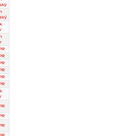
ský
n
ský
k
r
n
r
PR
PR
PR
PR
PR
PR
k
r
PR
PR
PR
PR