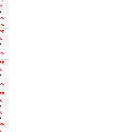
k
r
PR
PR
PR
k
r
PR
PR
k
r
PR
PR
k
r
k
r
PR
k