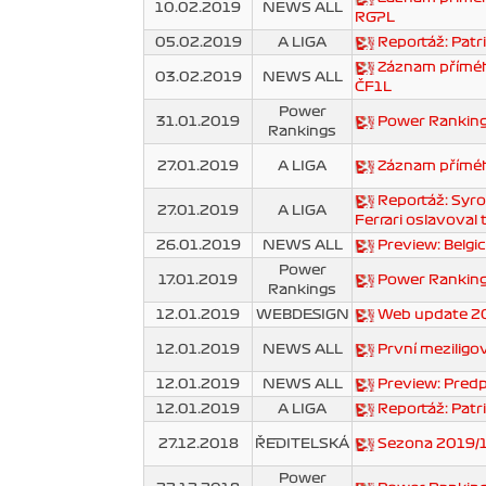
10.02.2019
NEWS ALL
RGPL
05.02.2019
A LIGA
Reportáž: Patr
Záznam příméh
03.02.2019
NEWS ALL
ČF1L
Power
31.01.2019
Power Ranking
Rankings
27.01.2019
A LIGA
Záznam přímého
Reportáž: Syro
27.01.2019
A LIGA
Ferrari oslavoval t
26.01.2019
NEWS ALL
Preview: Belgic
Power
17.01.2019
Power Ranking
Rankings
12.01.2019
WEBDESIGN
Web update 2
12.01.2019
NEWS ALL
První meziligo
12.01.2019
NEWS ALL
Preview: Pred
12.01.2019
A LIGA
Reportáž: Patri
27.12.2018
ŘEDITELSKÁ
Sezona 2019/1
Power