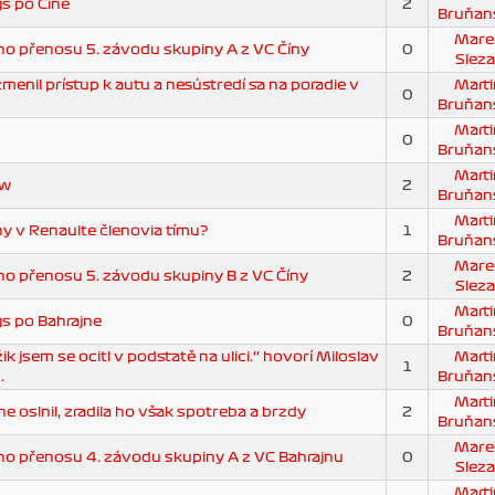
s po Číne
2
Bruňan
Mare
o přenosu 5. závodu skupiny A z VC Číny
0
Sleza
enil prístup k autu a nesústredí sa na poradie v
Marti
0
Bruňan
Marti
0
Bruňan
Marti
ew
2
Bruňan
Marti
y v Renaulte členovia tímu?
1
Bruňan
Mare
 přenosu 5. závodu skupiny B z VC Číny
2
Sleza
Marti
s po Bahrajne
0
Bruňan
k jsem se ocitl v podstatě na ulici.‘‘ hovorí Miloslav
Marti
1
.
Bruňan
Marti
ne oslnil, zradila ho však spotreba a brzdy
2
Bruňan
Mare
o přenosu 4. závodu skupiny A z VC Bahrajnu
0
Sleza
Marti