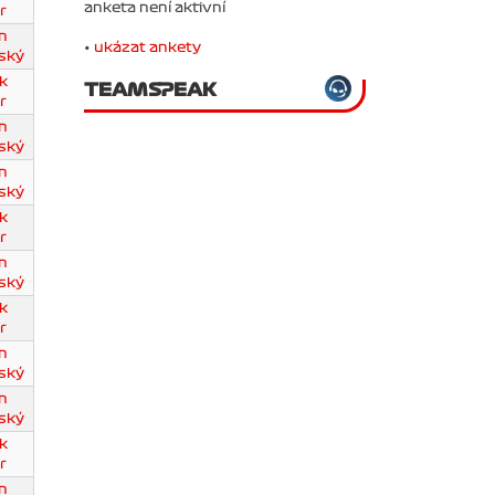
anketa není aktivní
r
n
•
ukázat ankety
ský
k
TEAMSPEAK
r
n
ský
n
ský
k
r
n
ský
k
r
n
ský
n
ský
k
r
n