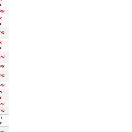
r
PR
k
r
PR
k
r
PR
PR
PR
PR
n
r
PR
PR
n
r