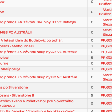
iew
0
Bruňan
Marti
iew
0
Bruňan
Mare
o přenosu 4. závodu skupiny B z VC Bahrajnu
0
Sleza
Marti
GS PO AUSTRÁLII
0
Sleza
 V lete si idem do Budějovíc po pohár.
0
PP_GD
osers - Melbourne B
1
PP_GD
 přenosu 3. závodu skupiny A z VC Austrálie
0
PP_GD
eview!
5
PP_GD
ourne
0
PP_GD
lásí posily!
1
PP_GD
Mare
 přenosu 3. závodu skupiny B z VC Austrálie
0
Sleza
s po Silverstone
0
PP_GD
sers - Silverstone B
5
PP_GD
trišovského a Pošefka boli pre Novotného
2
PP_GD
y závodu
in Bruňanský: „Víťazstvo je len otázka času“
4
PP_GD