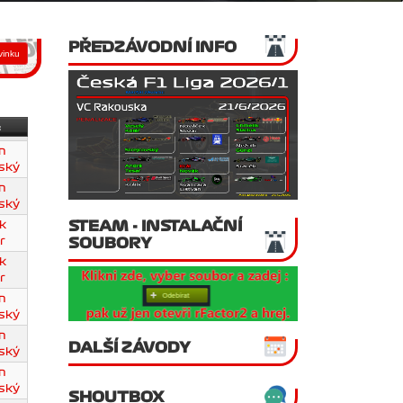
PŘEDZÁVODNÍ INFO
:
n
ský
n
ský
STEAM - INSTALAČNÍ
k
SOUBORY
r
k
r
n
ský
n
DALŠÍ ZÁVODY
ský
n
ský
SHOUTBOX