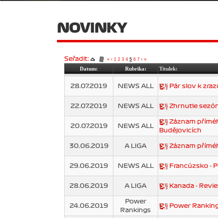
NOVINKY
Seřadit:
«
‹
1
2
3
4
5
6
7
›
»
Datum:
Rubrika:
Titulek:
28.07.2019
NEWS ALL
Pár slov k zraz
22.07.2019
NEWS ALL
Zhrnutie sezóny
Záznam příméh
20.07.2019
NEWS ALL
Budějovicích
30.06.2019
A LIGA
Záznam přímého
29.06.2019
NEWS ALL
Francúzsko - 
28.06.2019
A LIGA
Kanada - Revi
Power
24.06.2019
Power Ranking
Rankings