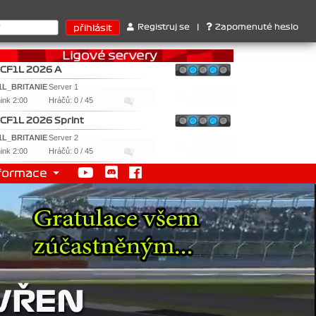
. Ferrari . 2. Williams , 3. RedBull ..... SprintCup - 1. Jan Nováč
Registruj se
|
Zapomenuté heslo
CF1L 2026 A
1L_BRITANIE
Server 1
nink 2:00
Hráčů: 0 / 45
CF1L 2026 Sprint
1L_BRITANIE
Server 2
nink 2:00
Hráčů: 0 / 45
formace