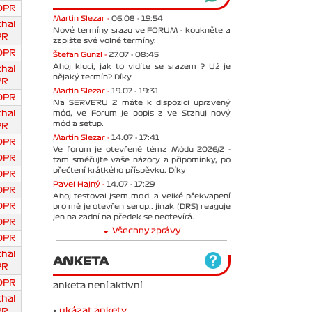
DPR
Martin Slezar -
06.08 - 19:54
chal
Nové termíny srazu ve FORUM - koukněte a
PR
zapište své volné termíny.
DPR
Štefan Günzl -
27.07 - 08:45
Ahoj kluci, jak to vidíte se srazem ? Už je
chal
nějaký termín? Díky
PR
Martin Slezar -
19.07 - 19:31
DPR
Na SERVERU 2 máte k dispozici upravený
mód, ve Forum je popis a ve Stahuj nový
chal
mód a setup.
PR
Martin Slezar -
14.07 - 17:41
DPR
Ve forum je otevřené téma Módu 2026/2 -
DPR
tam směřujte vaše názory a připomínky, po
přečtení krátkého příspěvku. Díky
DPR
Pavel Hajný -
14.07 - 17:29
DPR
Ahoj testoval jsem mod. a velké překvapení
DPR
pro mě je otevřen serup.. jinak (DRS) reaguje
jen na zadní na předek se neotevírá.
DPR
Všechny zprávy
DPR
chal
ANKETA
PR
DPR
anketa není aktivní
chal
•
ukázat ankety
PR