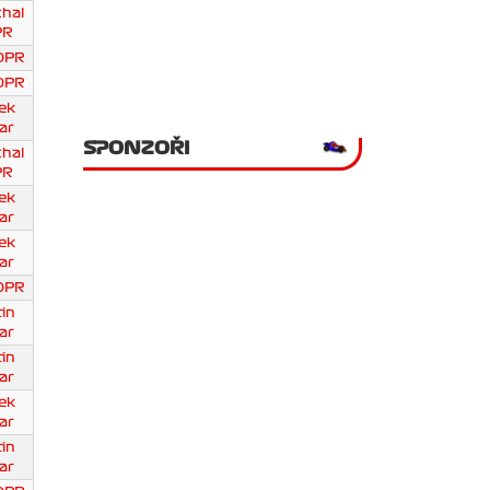
chal
PR
DPR
DPR
ek
ar
SPONZOŘI
chal
PR
ek
ar
ek
ar
DPR
in
ar
in
ar
ek
ar
in
ar