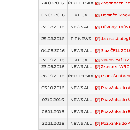
24.07.2016
ŘEDITELSKÁ
Zhodnocení se
03.08.2016
A LIGA
Doplnění k no
22.08.2016
NEWS ALL
Důvody a důsl
25.08.2016
PIT NEWS
Jak na strategii
04.09.2016
NEWS ALL
Sraz ČF1L 201
22.09.2016
A LIGA
Videosestřih z 
23.09.2016
NEWS ALL
Zkuste si WRC
28.09.2016
ŘEDITELSKÁ
Prohlášení ved
05.10.2016
NEWS ALL
Pozvánka do A
07.10.2016
NEWS ALL
Pozvánka do 
06.11.2016
NEWS ALL
Pozvánka do Br
22.11.2016
NEWS ALL
Pozvánka do A