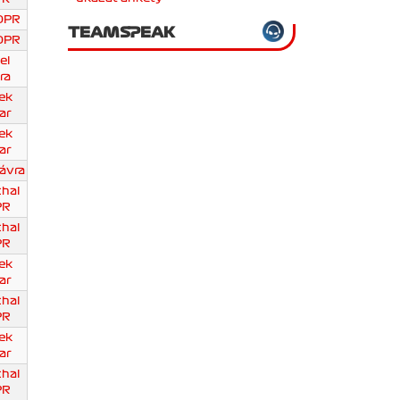
DPR
TEAMSPEAK
DPR
el
ra
ek
ar
ek
ar
ávra
chal
PR
chal
PR
ek
ar
chal
PR
ek
ar
chal
PR