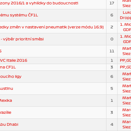
Mart
zony 2016/1 a vyhlídky do budoucnosti
17
Slez
Luk
vému systému ČF1L
6
Drop
1. Mi
edky změn v nastavení pneumatik (verze módu 16.9)
2
GD
1. Mi
 - výběr prioritní směsi
0
GD
Mart
6
11
Slez
VC Italie 2016
1
PP_G
 na CF1L
3
PP_G
Mart
oucího ligy
6
Slez
Mart
ustinu
5
Slez
Mart
Mexika
1
Slez
Mar
azílie
3
Slez
Mar
bu Dhabi
4
Slez