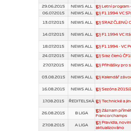
29.06.2015
NEWS ALL
Letní program -
06.07.2015
NEWS ALL
F1 1994 VC SP
13.07.2015
NEWS ALL
SRAZ ČLENŮ C
14.07.2015
NEWS ALL
F1 1994 VC Itá
18.07.2015
NEWS ALL
F1 1994 - VC P
24.07.2015
NEWS ALL
Sraz členů ČF1
27.07.2015
NEWS ALL
Přihlášky pro 
03.08.2015
NEWS ALL
Kalendář závo
16.08.2015
NEWS ALL
Sezóna 2015/
17.08.2015
ŘEDITELSKÁ
Technické a ji
Záznam příméh
26.08.2015
B LIGA
Francorchamps
Pravidla, novi
27.08.2015
A LIGA
aktualizováno