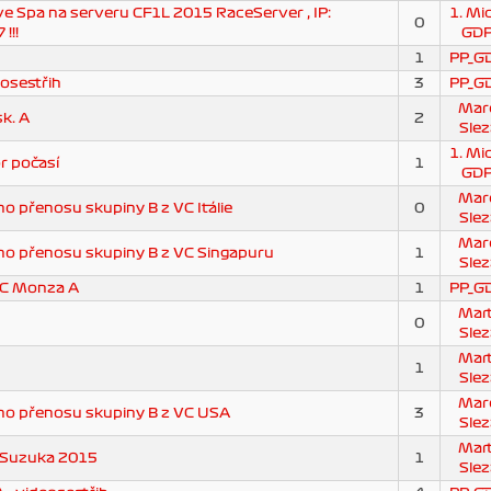
e Spa na serveru CF1L 2015 RaceServer , IP:
1. Mi
0
!!!
GD
1
PP_G
eosestřih
3
PP_G
Mar
k. A
2
Slez
1. Mi
r počasí
1
GD
Mar
 přenosu skupiny B z VC Itálie
0
Slez
Mar
o přenosu skupiny B z VC Singapuru
1
Slez
VC Monza A
1
PP_G
Mart
0
Slez
Mart
1
Slez
Mar
o přenosu skupiny B z VC USA
3
Slez
Mart
 Suzuka 2015
1
Slez