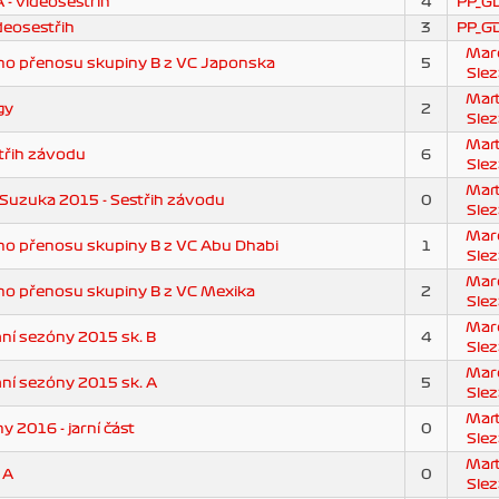
 - videosestřih
4
PP_G
deosestřih
3
PP_G
Mar
o přenosu skupiny B z VC Japonska
5
Slez
Mart
gy
2
Slez
Mart
třih závodu
6
Slez
Mart
Suzuka 2015 - Sestřih závodu
0
Slez
Mar
o přenosu skupiny B z VC Abu Dhabi
1
Slez
Mar
o přenosu skupiny B z VC Mexika
2
Slez
Mar
ní sezóny 2015 sk. B
4
Slez
Mar
ní sezóny 2015 sk. A
5
Slez
Mart
 2016 - jarní část
0
Slez
Mart
 A
0
Slez