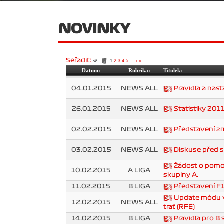
NOVINKY
Seřadit:
1
2
3
4
5
...
›
»
Datum:
Rubrika:
Titulek:
04.01.2015
NEWS ALL
Pravidla a nas
26.01.2015
NEWS ALL
Statistiky 201
02.02.2015
NEWS ALL
Představení z
03.02.2015
NEWS ALL
Diskuse před s
Žádost o pomoc
10.02.2015
A LIGA
skupiny A.
11.02.2015
B LIGA
Představení F1
Update módu v 
12.02.2015
NEWS ALL
trať (RFE)
14.02.2015
B LIGA
Pravidla pro B