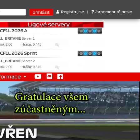
1. Ferrari . 2. Williams , 3. RedBull ..... SprintCup - 1. Jan Nov
Registruj se
|
Zapomenuté heslo
CF1L 2026 A
1L_BRITANIE
Server 1
nink 2:00
Hráčů: 0 / 45
CF1L 2026 Sprint
1L_BRITANIE
Server 2
nink 2:00
Hráčů: 0 / 45
formace