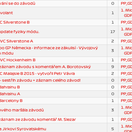
vání se do závodů
0
PP_G
1. Mi
 volant
1
GD
C Silverstone B
1
PP_G
1. Mi
update fyziky módu.
17
GD
 VC Silverstone A
2
PP_G
 GP Německa - informace ze zákulisí - Vývojový
1. Mi
3
am módu
GD
z VC Hockenheim B
1
PP_G
 záznam závodu s komentářem A. Borotovský
9
PP_G
 Malajsie B 2015 - vytvořil Petr Vávra
2
PP_G
- sestřih závodu + záznam celého závod!
0
PP_G
 Bahrainu B
0
PP_G
 Bahrainu A
0
PP_G
 Barcelony B
1
PP_G
1. Mi
ového maršála závodů
3
GD
 záznam ze závodu komentář M. Slezar
1
PP_G
1. Mi
a Jirkovi Syrovatskému
5
GD