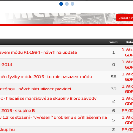
comm:
Auto
1. Mi
tavení módu F1-1994 - návrh na update
1
GD
1. Mi
1-2014
0
GD
1. Mi
měn fyziky módu 2015 - termín nasazení módu
58
GD
1. Mi
ezónou - návrh aktualizace pravidel
39
GD
 - hledají se maršálové ze skupiny B pro závody
1. Mi
2
GD
 2015 - skupina B
6
PP_G
1.2 ke stažení - "vyřešení" problému s přihlášením na
1. Mi
5
GD
 skupinu
2
PP_G