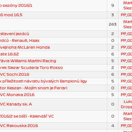
Mart
o sezóny 2016/1
9
Slez
6 mod 16.5
3
PP_G
Mart
243
Slez
stavení jezdců
2
PP_G
zdců - Renault, Haas
0
PP_G
 Švejnoha McLaren Honda
2
PP_G
ate 16.62
6
PP_G
ávra Williams Martini Racing
5
PP_G
ek Slezar Scuderia Toro Rosso
2
PP_G
 VC Sochi 2016
6
PP_G
příležitosti návratu bývalých šampionů ligy
5
PP_G
tor Keszan - Mojím snom je Ferrari
0
PP_G
z VC Monaka 2016
5
PP_G
Luk
 VC Kanady sk. A
0
Drop
Mart
16/2 se blíží - Kalendář VC
0
Slez
z VC Rakouska 2016
4
PP_G