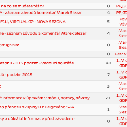
 na co se mužete těšit?
0
PP_G
A - záznam závodů komentář Marek Slezar
4
PP_G
Pav
F1L!, VIRTUAL GP - NOVÁ SEZÓNA
5
Váv
Mar
lie - záznam závodů a komentář Marek Slezar
4
Slez
Mar
ortugalska
0
Slez
L
0
Petr V
1. Mi
sezónu 2015 podzim - vedoucí soutěže
48
GD
1. Mi
dů - podzim 2015
7
GD
Mar
2
3
Slez
1. Mi
né informace k úpravám v módu, dotazy, návrhy
21
GD
o přenosu skupiny B z Belgického SPA
Mar
1
Slez
nky a důležité informace před závodem -
1. Mi
0
GD