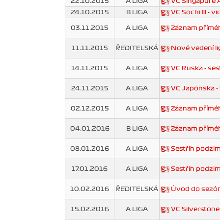
22.10.2015
A LIGA
VC Singapure A
24.10.2015
B LIGA
VC Sochi B - vi
03.11.2015
A LIGA
Záznam příméh
11.11.2015
ŘEDITELSKÁ
Nové vedení li
14.11.2015
A LIGA
VC Ruska - ses
24.11.2015
A LIGA
VC Japonska - 
02.12.2015
A LIGA
Záznam příméh
04.01.2016
B LIGA
Záznam příméh
08.01.2016
A LIGA
Sestřih podzim
17.01.2016
A LIGA
Sestřih podzim
10.02.2016
ŘEDITELSKÁ
Úvod do sezóny
15.02.2016
A LIGA
VC Silverstone