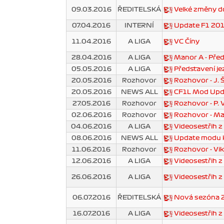
09.03.2016
ŘEDITELSKÁ
Velké změny d
07.04.2016
INTERNÍ
Update F1 201
11.04.2016
A LIGA
VC Číny
28.04.2016
A LIGA
Manor A - Před
05.05.2016
A LIGA
Představení je
20.05.2016
Rozhovor
Rozhovor - J.
20.05.2016
NEWS ALL
CF1L Mod Upd
27.05.2016
Rozhovor
Rozhovor - P. V
02.06.2016
Rozhovor
Rozhovor - Mar
04.06.2016
A LIGA
Videosestřih z
08.06.2016
NEWS ALL
Update modu k 
11.06.2016
Rozhovor
Rozhovor - Vik
12.06.2016
A LIGA
Videosestřih 
26.06.2016
A LIGA
Videosestřih z
06.07.2016
ŘEDITELSKÁ
Nová sezóna 20
16.07.2016
A LIGA
Videosestřih 