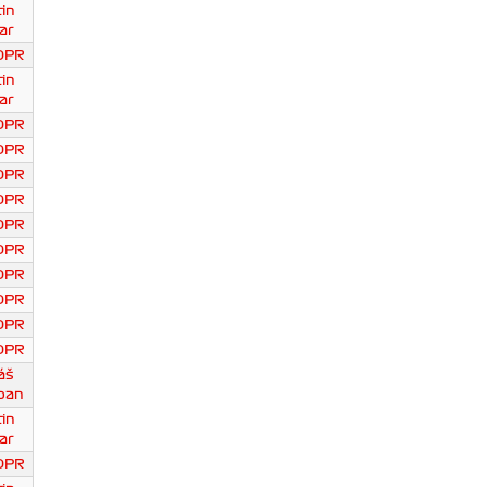
in
ar
DPR
in
ar
DPR
DPR
DPR
DPR
DPR
DPR
DPR
DPR
DPR
DPR
áš
pan
in
ar
DPR