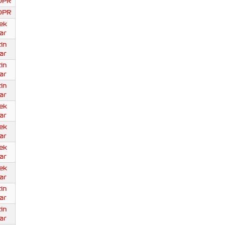
DPR
DPR
ek
ar
in
ar
in
ar
in
ar
ek
ar
ek
ar
ek
ar
ek
ar
in
ar
in
ar