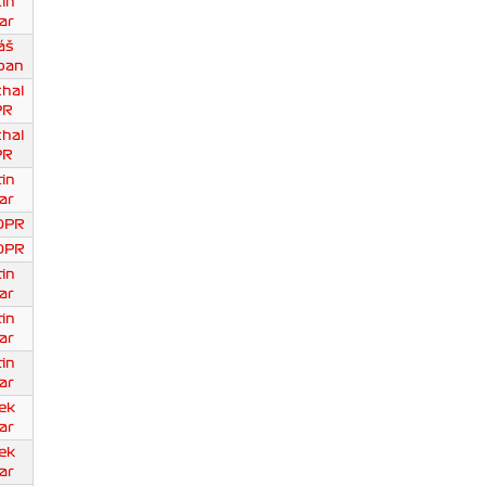
in
ar
áš
pan
chal
PR
chal
PR
in
ar
DPR
DPR
in
ar
in
ar
in
ar
ek
ar
ek
ar