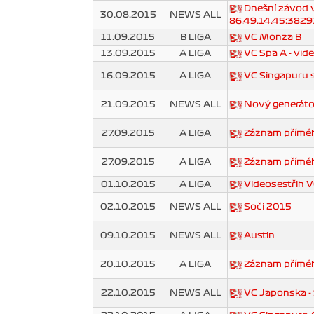
Dnešní závod v
30.08.2015
NEWS ALL
86.49.14.45:38297 
11.09.2015
B LIGA
VC Monza B
13.09.2015
A LIGA
VC Spa A - vid
16.09.2015
A LIGA
VC Singapuru s
21.09.2015
NEWS ALL
Nový generáto
27.09.2015
A LIGA
Záznam přímého
27.09.2015
A LIGA
Záznam příméh
01.10.2015
A LIGA
Videosestřih 
02.10.2015
NEWS ALL
Soči 2015
09.10.2015
NEWS ALL
Austin
20.10.2015
A LIGA
Záznam příméh
22.10.2015
NEWS ALL
VC Japonska -