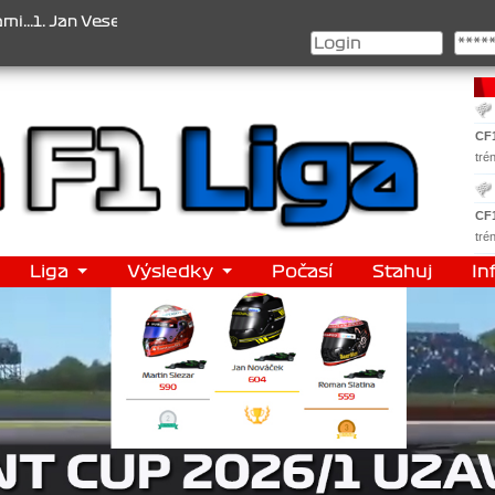
 Veselý , 2. Jan Nováček , 3. Jakub Chmelík , Pohár konstruktérů : 
CF
tré
CF
tré
Liga
Výsledky
Počasí
Stahuj
In