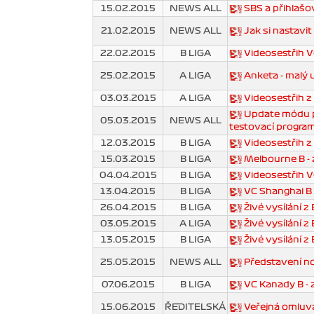
15.02.2015
NEWS ALL
SBS a přihlašo
21.02.2015
NEWS ALL
Jak si nastavit
22.02.2015
B LIGA
Videosestřih V
25.02.2015
A LIGA
Anketa - malý 
03.03.2015
A LIGA
Videosestřih z
Update módu po
05.03.2015
NEWS ALL
testovací progr
12.03.2015
B LIGA
Videosestřih 
15.03.2015
B LIGA
Melbourne B -
04.04.2015
B LIGA
Videosestřih VC
13.04.2015
B LIGA
VC Shanghai B 
26.04.2015
B LIGA
Živé vysílání z
03.05.2015
A LIGA
Živé vysílání z
13.05.2015
B LIGA
Živé vysílání z
25.05.2015
NEWS ALL
Představení n
07.06.2015
B LIGA
VC Kanady B -
15.06.2015
ŘEDITELSKÁ
Veřejná omluv