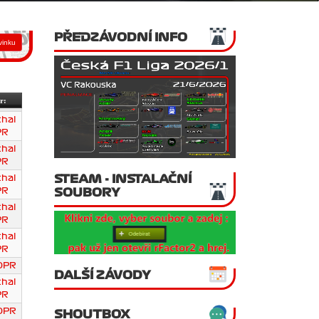
PŘEDZÁVODNÍ INFO
r:
chal
PR
chal
PR
STEAM - INSTALAČNÍ
chal
SOUBORY
PR
chal
PR
chal
PR
DPR
DALŠÍ ZÁVODY
chal
PR
DPR
SHOUTBOX