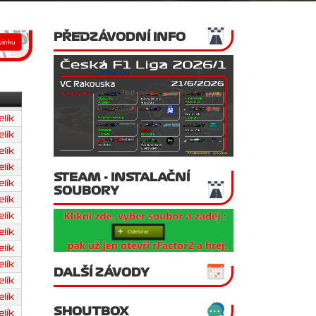
PŘEDZÁVODNÍ INFO
lík
lík
lík
lík
STEAM - INSTALAČNÍ
lík
SOUBORY
lík
lík
lík
lík
lík
DALŠÍ ZÁVODY
lík
lík
SHOUTBOX
lík