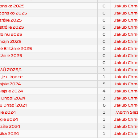
ponska 2025
0
Jakub Chme
aponsko 2025
0
Jakub Chme
trálie 2025
0
Jakub Chme
strálie 2025
0
Jakub Chme
rajnu 2025
0
Jakub Chme
hrajn 2025
0
Jakub Chme
é Británie 2025
0
Jakub Chme
itánie 2025
0
Jakub Chme
1
0
Jakub Chme
MŮ 2025/1
1
Jakub Chme
je u konce
1
Jakub Chme
ajsie 2024
5
Jakub Chme
lajsie 2024
4
Jakub Chme
u Dhabí 2024
3
Jakub Chme
bu Dhabí 2024
6
Jakub Chme
gie 2024
1
Martin Sle
lgie 2024
1
Jakub Chme
azílie 2024
1
Jakub Chme
xika 2024
1
Jakub Chme