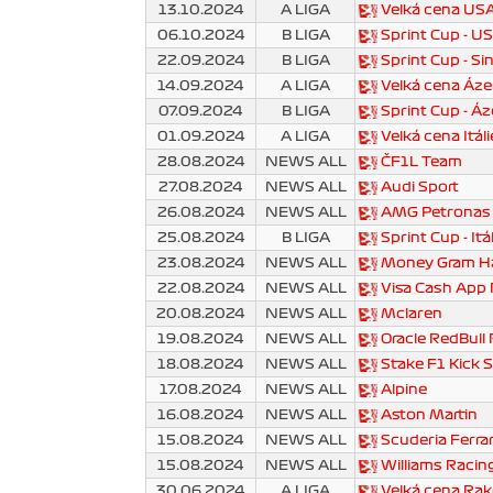
13.10.2024
A LIGA
Velká cena US
06.10.2024
B LIGA
Sprint Cup - U
22.09.2024
B LIGA
Sprint Cup - S
14.09.2024
A LIGA
Velká cena Áz
07.09.2024
B LIGA
Sprint Cup - Á
01.09.2024
A LIGA
Velká cena Itál
28.08.2024
NEWS ALL
ČF1L Team
27.08.2024
NEWS ALL
Audi Sport
26.08.2024
NEWS ALL
AMG Petronas
25.08.2024
B LIGA
Sprint Cup - Itá
23.08.2024
NEWS ALL
Money Gram H
22.08.2024
NEWS ALL
Visa Cash App
20.08.2024
NEWS ALL
Mclaren
19.08.2024
NEWS ALL
Oracle RedBull 
18.08.2024
NEWS ALL
Stake F1 Kick 
17.08.2024
NEWS ALL
Alpine
16.08.2024
NEWS ALL
Aston Martin
15.08.2024
NEWS ALL
Scuderia Ferrar
15.08.2024
NEWS ALL
Williams Racin
30.06.2024
A LIGA
Velká cena Ra