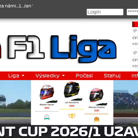
. Jan Veselý , 2. Jan Nováček , 3. Jakub Chmelík , Pohár konstrukté
CF
tré
CF
tré
Liga
Výsledky
Počasí
Stahuj
In