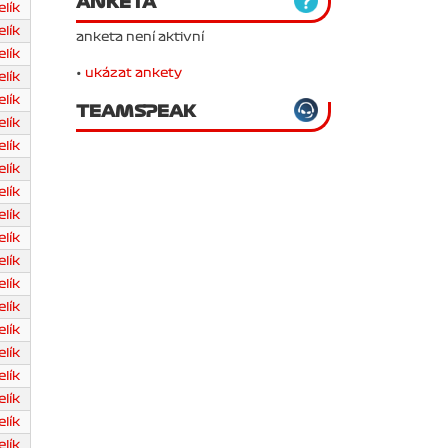
ANKETA
lík
lík
anketa není aktivní
lík
•
ukázat ankety
lík
lík
TEAMSPEAK
lík
lík
lík
lík
lík
lík
lík
lík
lík
lík
lík
lík
lík
lík
lík