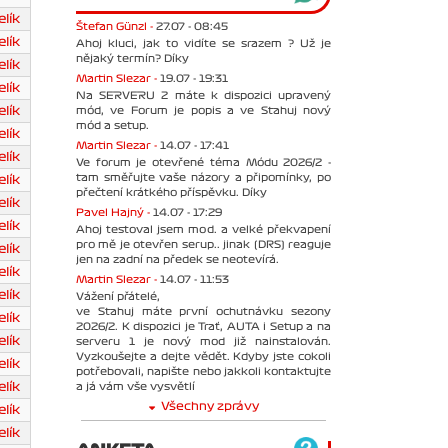
lík
Štefan Günzl -
27.07 - 08:45
lík
Ahoj kluci, jak to vidíte se srazem ? Už je
nějaký termín? Díky
lík
Martin Slezar -
19.07 - 19:31
lík
Na SERVERU 2 máte k dispozici upravený
mód, ve Forum je popis a ve Stahuj nový
lík
mód a setup.
lík
Martin Slezar -
14.07 - 17:41
lík
Ve forum je otevřené téma Módu 2026/2 -
tam směřujte vaše názory a připomínky, po
lík
přečtení krátkého příspěvku. Díky
lík
Pavel Hajný -
14.07 - 17:29
lík
Ahoj testoval jsem mod. a velké překvapení
pro mě je otevřen serup.. jinak (DRS) reaguje
lík
jen na zadní na předek se neotevírá.
lík
Martin Slezar -
14.07 - 11:53
lík
Vážení přátelé,
ve Stahuj máte první ochutnávku sezony
lík
2026/2. K dispozici je Trať, AUTA i Setup a na
lík
serveru 1 je nový mod již nainstalován.
Vyzkoušejte a dejte vědět. Kdyby jste cokoli
lík
potřebovali, napište nebo jakkoli kontaktujte
a já vám vše vysvětlí
lík
Všechny zprávy
lík
lík