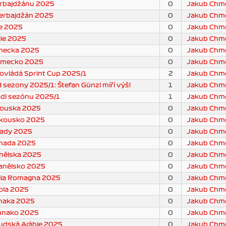
erbajdžánu 2025
0
Jakub Chme
zerbajdžán 2025
0
Jakub Chme
ie 2025
0
Jakub Chme
lie 2025
0
Jakub Chme
mecka 2025
0
Jakub Chme
Německo 2025
0
Jakub Chme
ovládá Sprint Cup 2025/1
2
Jakub Chme
 sezony 2025/1: Štefan Günzl míří výš!
1
Jakub Chme
ádl sezónu 2025/1
1
Jakub Chme
kouska 2025
0
Jakub Chme
akousko 2025
0
Jakub Chme
nady 2025
0
Jakub Chme
anada 2025
0
Jakub Chme
nělska 2025
0
Jakub Chme
panělsko 2025
0
Jakub Chme
lia Romagna 2025
0
Jakub Chme
mola 2025
0
Jakub Chme
naka 2025
0
Jakub Chme
Monako 2025
0
Jakub Chme
audská Arábie 2025
0
Jakub Chme