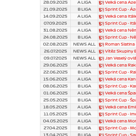
28.09.2025
A LIGA
Velká cena Az
21.09.2025
B LIGA
Sprint Cup - Á
14.09.2025
A LIGA
Velká cena Itál
07.09.2025
B LIGA
Sprint Cup - Itá
31.08.2025
A LIGA
Velká cena Ně
24.08.2025
B LIGA
Sprint Cup - 
02.08.2025
NEWS ALL
Roman Slatina 
26.07.2025
NEWS ALL
Vítěz Skupiny B
09.07.2025
NEWS ALL
Jan Veselý ovl
29.06.2025
A LIGA
Velká cena Ra
22.06.2025
B LIGA
Sprint Cup - R
15.06.2025
A LIGA
Velká cena Ka
08.06.2025
B LIGA
Sprint Cup - K
01.06.2025
A LIGA
Velká cena Špa
25.05.2025
B LIGA
Sprint Cup - Š
18.05.2025
A LIGA
Velká cena Emi
11.05.2025
B LIGA
Sprint Cup - I
04.05.2025
A LIGA
Velká cena Mo
27.04.2025
B LIGA
Sprint Cup - 
13.04.2025
B LIGA
Sprint Cup - S