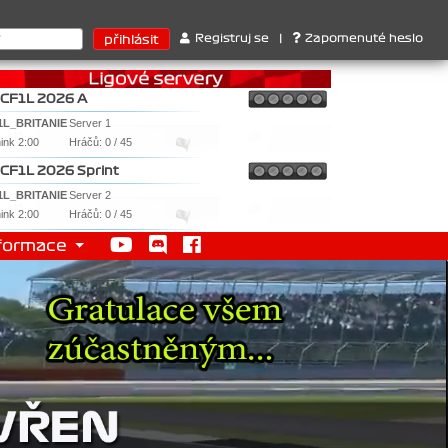
rů : 1. Ferrari . 2. Williams , 3. RedBull ..... SprintCup - 1. Ja
Registruj se
|
Zapomenuté heslo
CF1L 2026 A
1L_BRITANIE
Server 1
nink 2:00
Hráčů: 0 / 45
CF1L 2026 Sprint
1L_BRITANIE
Server 2
nink 2:00
Hráčů: 0 / 45
formace