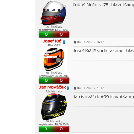
Ľuboš Nežník , 75 , hlavni ša
96 Příspěvky
registrován: 13.07.2017
0
0
Josef Král
04.01.2026 - 16:43
Pilot GP2
Josef Král,2 sprínt a snad i hl
58 Příspěvky
registrován: 30.09.2011
0
0
Jan Nováček
04.01.2026 - 21:43
Administrátor
Jan Nováček #99 hlavní šampio
30 Příspěvky
registrován: 16.06.2016
1
0