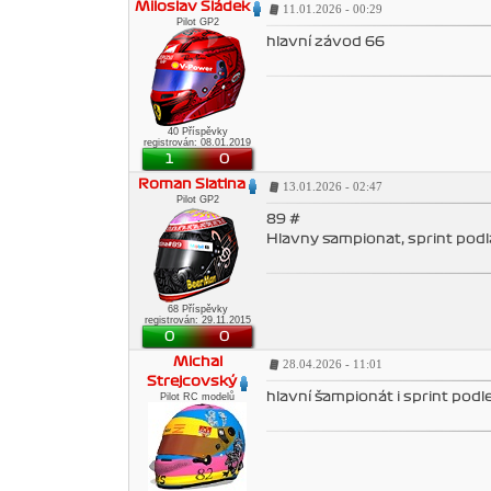
Miloslav Sládek
11.01.2026 - 00:29
Pilot GP2
hlavní závod 66
40 Příspěvky
registrován: 08.01.2019
1
0
Roman Slatina
13.01.2026 - 02:47
Pilot GP2
89 #
Hlavny sampionat, sprint podl
68 Příspěvky
registrován: 29.11.2015
0
0
Michal
28.04.2026 - 11:01
Strejcovský
hlavní šampionát i sprint pod
Pilot RC modelů