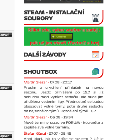
STEAM - INSTALAČNÍ
SOUBORY
DALŠÍ ZÁVODY
SHOUTBOX
Martin Slezar -
07.08 - 20:17
Prosím o urychlení přihlášek na novou
sezonu. Jezdci přihlášení po 15.7. si již
nebudou moci vybírat sedačku ale bude jim
přidělena vedením ligy. Přednostně se budou
obsazovat volné týmy, poté druhé sedačky
od nejslabších týmů. Rozdělení týmů 16.7.
Martin Slezar -
06.08 - 19:54
Nové termíny srazu ve FORUM - koukněte a
zapište své volné termíny.
Štefan Günzl -
27.07 - 08:45
Ahoj kluci, jak to vidíte se srazem ? Už je