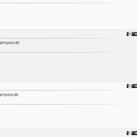
šampionát
šampionát