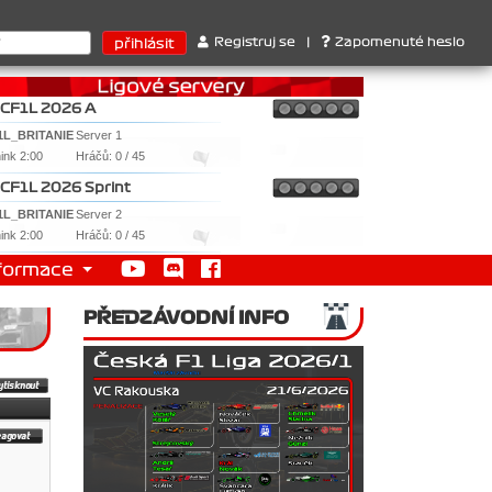
ktérů : 1. Ferrari . 2. Williams , 3. RedBull ..... SprintCup - 1. 
Registruj se
|
Zapomenuté heslo
CF1L 2026 A
1L_BRITANIE
Server 1
nink 2:00
Hráčů: 0 / 45
CF1L 2026 Sprint
1L_BRITANIE
Server 2
nink 2:00
Hráčů: 0 / 45
formace
PŘEDZÁVODNÍ INFO