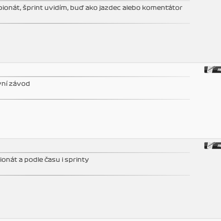
mpionát, šprint uvidím, buď ako jazdec alebo komentátor
avní závod
nát a podle času i sprinty