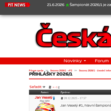
21.6.2026
Šampionát 2026/1 je za námi.
Novinky
Forum
Fórum zpráv
>>
Sezona 2026/1 - rF2
>>
Sezona 2026/1 - úvodní info
PŘIHLÁŠKY 2026/1
Seřadit:
«
‹
1
2
Autor:
Zpráva:
Jan Veselý
28.12.2025 - 17:57
Pilot GP2
Jan Veselý #1, hlavní šampion