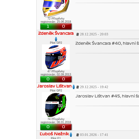
72 Příspěvky
registrován: 25.06.2018
1
0
Zdeněk Švancara
28.12.2025 - 20:03
Pilot GP2
Zdeněk Švancara #40, hlavní 
47 Příspěvky
registrován: 02.09.2013
0
0
Jaroslav Lištvan
29.12.2025 - 19:42
Pilot GP2
Jaroslav Lištvan #45, hlavní 
74 Příspěvky
registrován: 08.01.2016
0
0
Ľuboš Nežník
03.01.2026 - 17:41
Pilot F1