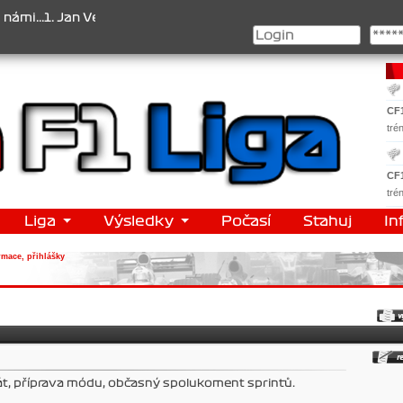
..1. Jan Veselý , 2. Jan Nováček , 3. Jakub Chmelík , Pohár konstru
CF
tré
CF
tré
Liga
Výsledky
Počasí
Stahuj
In
rmace, přihlášky
át, příprava módu, občasný spolukoment sprintů.